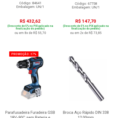
Código: 84641
Código: 67758
Embalagem: UN/1
Embalagem: UN/1
R$ 432,62
R$ 147,70
(Desconto de 5% no PIX aplicado na
(Desconto de 5% no PIX aplicado na
finalização do pedido)
finalização do pedido)
ou em 8x de R$ 55,70
ou em 2x de R$ 73,85
PROMOÇÃO -17%
Parafusadeira Furadeira GSB
Broca Aço Rápido DIN 338
18V-90C sem Bateria e
12,00mm