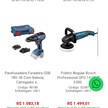
ou em 10x de R$ 114,08
ou em 10x de R$ 61,39
Parafusadeira Furadeira GSB
Politriz Angular Bosch
18V-50 Com Bateria,
Professional GPO 14 CE 7”
Carregador e...
3.000...
Código: 83183
Código: 32387
Embalagem: UN/1
Embalagem: UN/1
R$ 1.083,18
R$ 1.499,01
(Desconto de 5% no PIX aplicado na
(Desconto de 5% no PIX aplicado na