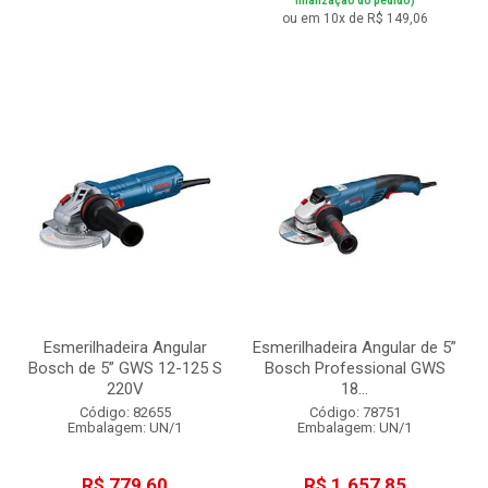
finalização do pedido)
ou em 10x de R$ 149,06
Esmerilhadeira Angular
Esmerilhadeira Angular de 5”
Bosch de 5” GWS 12-125 S
Bosch Professional GWS
220V
18...
Código: 82655
Código: 78751
Embalagem: UN/1
Embalagem: UN/1
R$ 779,60
R$ 1.657,85