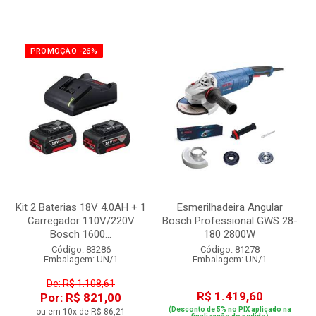
PROMOÇÃO -26%
Kit 2 Baterias 18V 4.0AH + 1
Esmerilhadeira Angular
Carregador 110V/220V
Bosch Professional GWS 28-
Bosch 1600...
180 2800W
Código: 83286
Código: 81278
Embalagem: UN/1
Embalagem: UN/1
De: R$ 1.108,61
R$ 1.419,60
Por: R$ 821,00
(Desconto de 5% no PIX aplicado na
ou em 10x de R$ 86,21