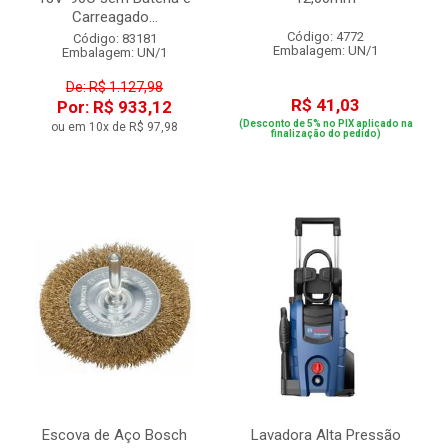
Carreagado...
Código: 4772
Código: 83181
Embalagem: UN/1
Embalagem: UN/1
De: R$ 1.127,98
R$ 41,03
Por: R$ 933,12
(Desconto de 5% no PIX aplicado na
ou em 10x de R$ 97,98
finalização do pedido)
Escova de Aço Bosch
Lavadora Alta Pressão