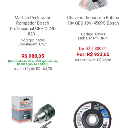
Martelo Perfurador
Chave de Impacto a Bateria
Rompedor Bosch
18v GDS 18V-450PC Bosch
Professional GBH 2-24D
820...
Código: 83941
Embalagem: UN/1
Código: 73285
Embalagem: UN/1
De: R$ 1.300,04
Por: R$ 923,65
R$ 988,05
ou em 10x de R$ 96,98
(Desconto de 5% no PIX aplicado na
finalização do pedido)
ou em 10x de R$ 103,75