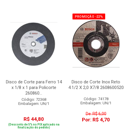
PROMOÇÃO -22%
Disco de Corte para Ferro 14
Disco de Corte Inox Reto
x 1/8 x 1 para Policorte
4.1/2 X 2,0 X7/8 2608600520
260860...
Código: 74178
Código: 72368
Embalagem: UN/1
Embalagem: UN/1
De: R$ 6,00
R$ 44,80
Por: R$ 4,70
(Desconto de 5% no PIX aplicado na
finalização do pedido)