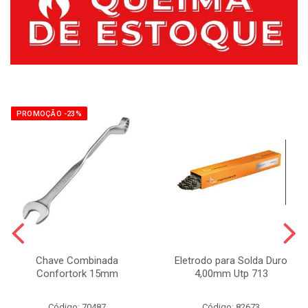
PROMOÇÃO -23%
Chave Combinada
Eletrodo para Solda Duro
Confortork 15mm
4,00mm Utp 713
Código: 70487
Código: 82673