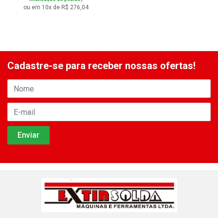
ou em 10x de R$ 276,04
Cadastre-se para receber nossas ofertas!