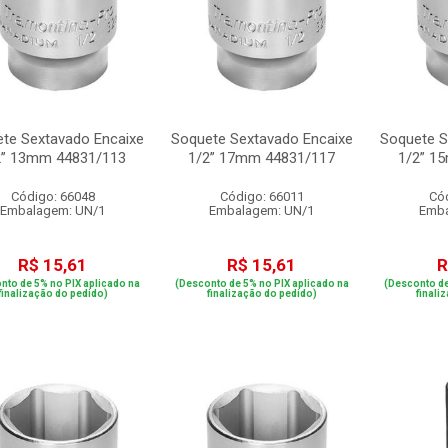
te Sextavado Encaixe
Soquete Sextavado Encaixe
Soquete S
2” 13mm 44831/113
1/2” 17mm 44831/117
1/2” 1
Código: 66048
Código: 66011
Có
Embalagem: UN/1
Embalagem: UN/1
Emba
R$ 15,61
R$ 15,61
R
nto de 5% no PIX aplicado na
(Desconto de 5% no PIX aplicado na
(Desconto de
finalização do pedido)
finalização do pedido)
finali