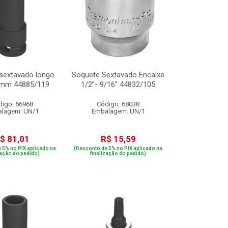
sextavado longo
Soquete Sextavado Encaixe
9mm 44885/119
1/2”- 9/16” 44832/105
digo: 66968
Código: 68038
lagem: UN/1
Embalagem: UN/1
$ 81,01
R$ 15,59
 5% no PIX aplicado na
(Desconto de 5% no PIX aplicado na
zação do pedido)
finalização do pedido)