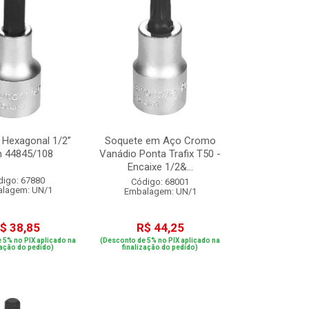
 Hexagonal 1/2”
Soquete em Aço Cromo
 44845/108
Vanádio Ponta Trafix T50 -
Encaixe 1/2&...
digo: 67880
Código: 68001
lagem: UN/1
Embalagem: UN/1
$ 38,85
R$ 44,25
 5% no PIX aplicado na
(Desconto de 5% no PIX aplicado na
zação do pedido)
finalização do pedido)