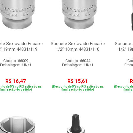
te Sextavado Encaixe
Soquete Sextavado Encaixe
Soquete 
2” 19mm 44831/119
1/2” 10mm 44831/110
1/2” 1
Código: 66009
Código: 66044
Có
Embalagem: UN/1
Embalagem: UN/1
Emba
R$ 16,47
R$ 15,61
R
nto de 5% no PIX aplicado na
(Desconto de 5% no PIX aplicado na
(Desconto de
finalização do pedido)
finalização do pedido)
finali