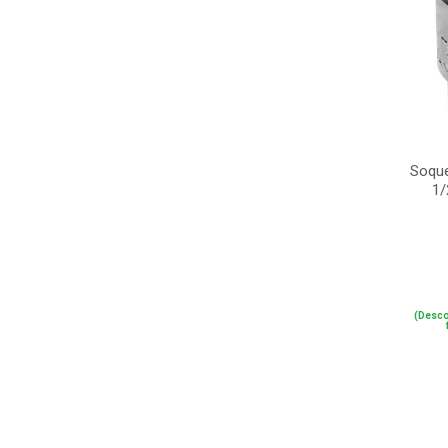
Soque
1/
(Desco