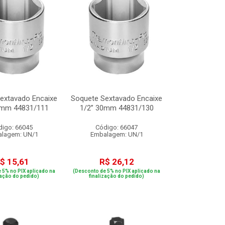
extavado Encaixe
Soquete Sextavado Encaixe
1mm 44831/111
1/2” 30mm 44831/130
digo: 66045
Código: 66047
lagem: UN/1
Embalagem: UN/1
$ 15,61
R$ 26,12
 5% no PIX aplicado na
(Desconto de 5% no PIX aplicado na
zação do pedido)
finalização do pedido)