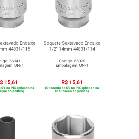
extavado Encaixe
Soquete Sextavado Encaixe
5mm 44831/115
1/2” 14mm 44831/114
digo: 66041
Código: 66026
lagem: UN/1
Embalagem: UN/1
$ 15,61
R$ 15,61
 5% no PIX aplicado na
(Desconto de 5% no PIX aplicado na
zação do pedido)
finalização do pedido)