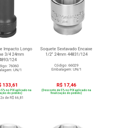
de Impacto Longo
Soquete Sextavado Encaixe
ixe 3/4 24mm
1/2” 24mm 44831/124
4893/124
Código: 66029
digo: 76060
Embalagem: UN/1
lagem: UN/1
$ 133,61
R$ 17,46
 5% no PIX aplicado na
(Desconto de 5% no PIX aplicado na
zação do pedido)
finalização do pedido)
2x de R$ 66,81