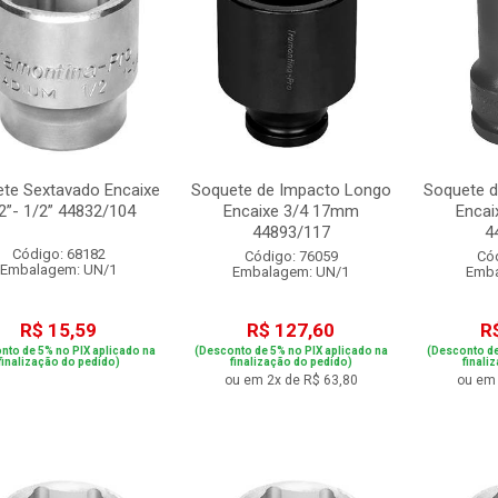
te Sextavado Encaixe
Soquete de Impacto Longo
Soquete 
2”- 1/2” 44832/104
Encaixe 3/4 17mm
Enca
44893/117
4
Código: 68182
Código: 76059
Có
Embalagem: UN/1
Embalagem: UN/1
Emba
R$ 15,59
R$ 127,60
R
nto de 5% no PIX aplicado na
(Desconto de 5% no PIX aplicado na
(Desconto de
finalização do pedido)
finalização do pedido)
finali
ou em 2x de R$ 63,80
ou em 