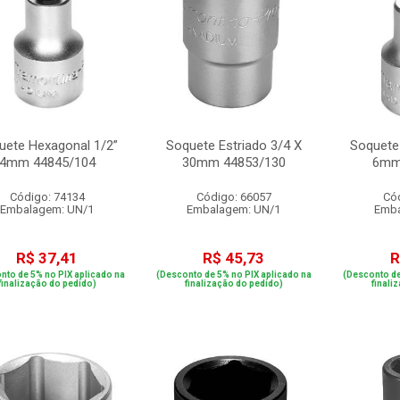
uete Hexagonal 1/2”
Soquete Estriado 3/4 X
Soquete
4mm 44845/104
30mm 44853/130
6mm
Código: 74134
Código: 66057
Có
Embalagem: UN/1
Embalagem: UN/1
Emba
R$ 37,41
R$ 45,73
R
nto de 5% no PIX aplicado na
(Desconto de 5% no PIX aplicado na
(Desconto de
finalização do pedido)
finalização do pedido)
finali