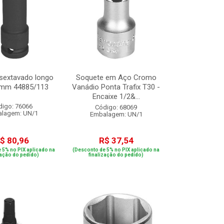
sextavado longo
Soquete em Aço Cromo
3mm 44885/113
Vanádio Ponta Trafix T30 -
Encaixe 1/2&...
digo: 76066
Código: 68069
lagem: UN/1
Embalagem: UN/1
$ 80,96
R$ 37,54
 5% no PIX aplicado na
(Desconto de 5% no PIX aplicado na
zação do pedido)
finalização do pedido)