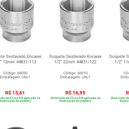
te Sextavado Encaixe
Soquete Sextavado Encaixe
Soquete S
2” 12mm 44831/112
1/2” 22mm 44831/122
1/2” 1
Código: 66030
Código: 66010
Có
Embalagem: UN/1
Embalagem: UN/1
Emba
R$ 15,61
R$ 16,95
R
nto de 5% no PIX aplicado na
(Desconto de 5% no PIX aplicado na
(Desconto de
finalização do pedido)
finalização do pedido)
finali