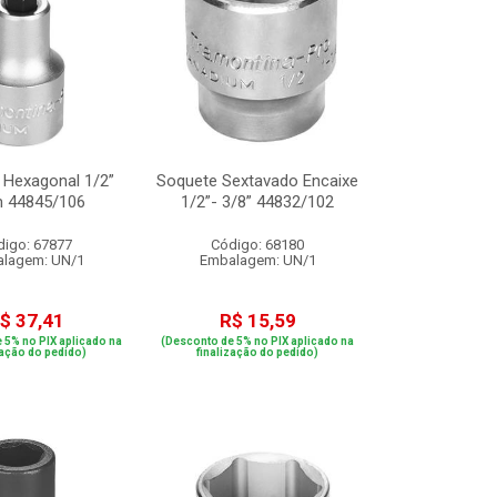
 Hexagonal 1/2”
Soquete Sextavado Encaixe
 44845/106
1/2”- 3/8” 44832/102
digo: 67877
Código: 68180
lagem: UN/1
Embalagem: UN/1
$ 37,41
R$ 15,59
 5% no PIX aplicado na
(Desconto de 5% no PIX aplicado na
zação do pedido)
finalização do pedido)