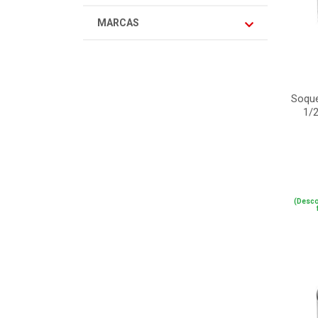
MARCAS
Soque
1/
(Desco