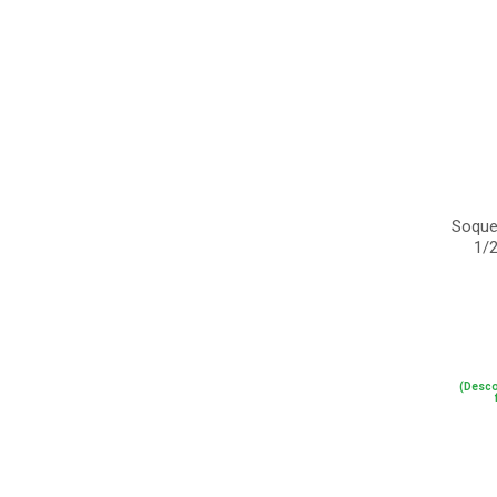
Soque
1/
(Desco