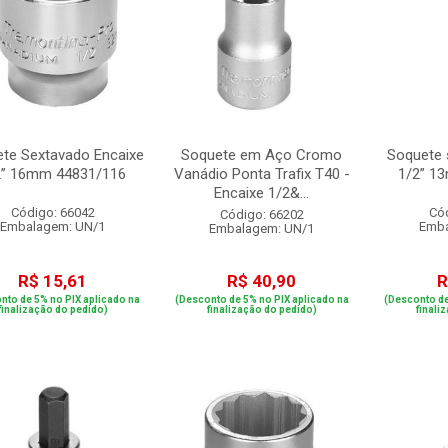
te Sextavado Encaixe
Soquete em Aço Cromo
Soquete 
2” 16mm 44831/116
Vanádio Ponta Trafix T40 -
1/2” 1
Encaixe 1/2&...
Código: 66042
Có
Código: 66202
Embalagem: UN/1
Emba
Embalagem: UN/1
R$ 15,61
R$ 40,90
R
nto de 5% no PIX aplicado na
(Desconto de 5% no PIX aplicado na
(Desconto de
finalização do pedido)
finalização do pedido)
finali