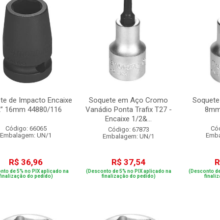
te de Impacto Encaixe
Soquete em Aço Cromo
Soquete
2” 16mm 44880/116
Vanádio Ponta Trafix T27 -
8mm
Encaixe 1/2&...
Código: 66065
Có
Código: 67873
Embalagem: UN/1
Emba
Embalagem: UN/1
R$ 36,96
R$ 37,54
R
nto de 5% no PIX aplicado na
(Desconto de 5% no PIX aplicado na
(Desconto de
finalização do pedido)
finalização do pedido)
finali