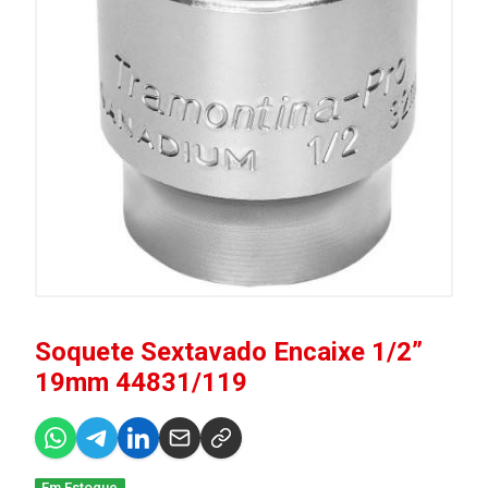
Soquete Sextavado Encaixe 1/2”
19mm 44831/119
Em Estoque