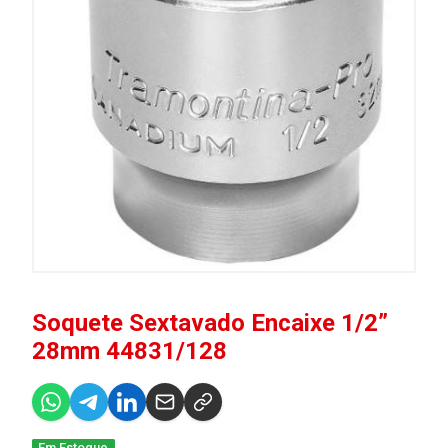
Soquete Sextavado Encaixe 1/2”
28mm 44831/128
Em Estoque