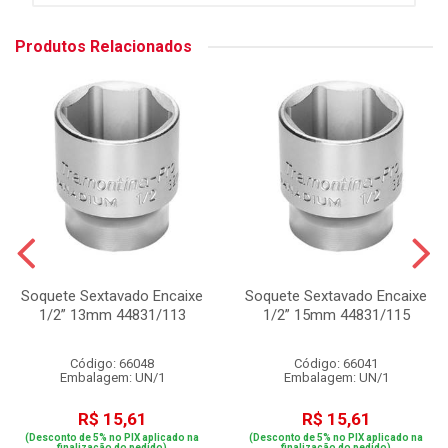
Produtos Relacionados
Soquete Sextavado Encaixe
Soquete Sextavado Encaixe
1/2” 13mm 44831/113
1/2” 15mm 44831/115
Código: 66048
Código: 66041
Embalagem: UN/1
Embalagem: UN/1
R$ 15,61
R$ 15,61
(Desconto de 5% no PIX aplicado na
(Desconto de 5% no PIX aplicado na
finalização do pedido)
finalização do pedido)