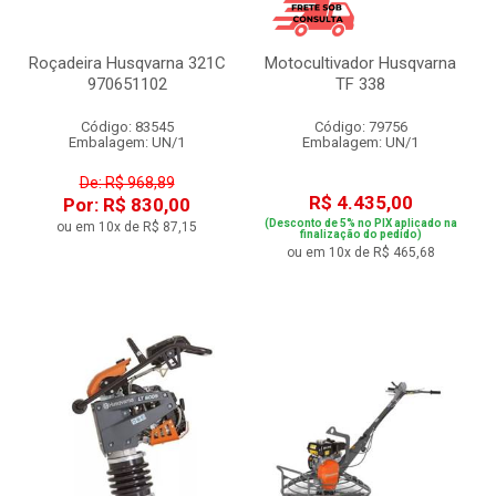
Roçadeira Husqvarna 321C
Motocultivador Husqvarna
970651102
TF 338
Código: 83545
Código: 79756
Embalagem: UN/1
Embalagem: UN/1
De: R$ 968,89
R$ 4.435,00
Por: R$ 830,00
(Desconto de 5% no PIX aplicado na
ou em 10x de R$ 87,15
finalização do pedido)
ou em 10x de R$ 465,68