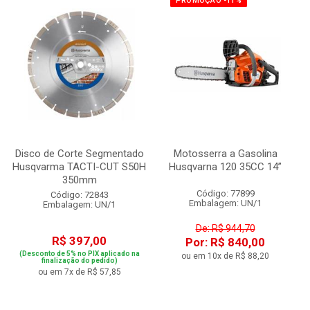
PROMOÇÃO -11%
Disco de Corte Segmentado
Motosserra a Gasolina
Husqvarma TACTI-CUT S50H
Husqvarna 120 35CC 14”
350mm
Código: 77899
Código: 72843
Embalagem: UN/1
Embalagem: UN/1
De: R$ 944,70
R$ 397,00
Por: R$ 840,00
(Desconto de 5% no PIX aplicado na
ou em 10x de R$ 88,20
finalização do pedido)
ou em 7x de R$ 57,85