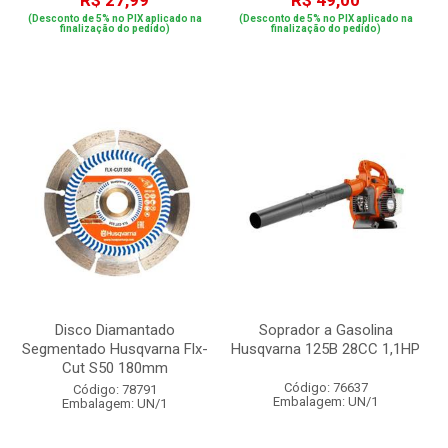
R$ 27,99
R$ 49,00
(Desconto de 5% no PIX aplicado na
(Desconto de 5% no PIX aplicado na
finalização do pedido)
finalização do pedido)
Disco Diamantado
Soprador a Gasolina
Segmentado Husqvarna Flx-
Husqvarna 125B 28CC 1,1HP
Cut S50 180mm
Código: 76637
Código: 78791
Embalagem: UN/1
Embalagem: UN/1