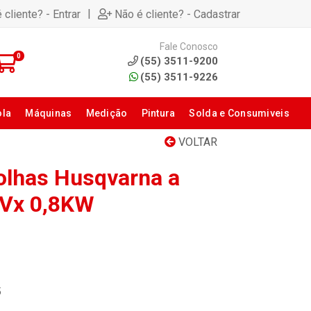
|
 cliente? - Entrar
Não é cliente? - Cadastrar
Fale Conosco
0
(55) 3511-9200
(55) 3511-9226
ola
Máquinas
Medição
Pintura
Solda e Consumiveis
VOLTAR
olhas Husqvarna a
BVx 0,8KW
5