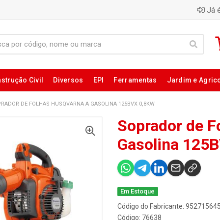
Já é
strução Civil
Diversos
EPI
Ferramentas
Jardim e Agric
RADOR DE FOLHAS HUSQVARNA A GASOLINA 125BVX 0,8KW
Soprador de F
Gasolina 125
Em Estoque
Código do Fabricante: 95271564
Código: 76638