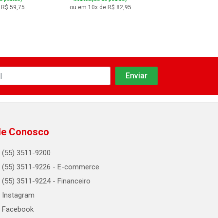
 R$ 59,75
ou em 10x de R$ 82,95
ou em 10x de R$
le Conosco
(55) 3511-9200
(55) 3511-9226 - E-commerce
(55) 3511-9224 - Financeiro
Instagram
Facebook