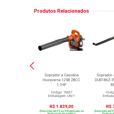
Produtos Relacionados
or de Folhas a
Soprador a Gasolina
Soprador 
 20v s/ Bateria e
Husqvarna 125B 28CC
DUB186Z-P 
arregador
1,1HP
M
digo: 84982
Código: 76637
Códig
alagem: UN/1
Embalagem: UN/1
Embala
$ 340,00
R$ 1.839,00
R$ 
e 5% no PIX aplicado na
(Desconto de 5% no PIX aplicado na
(Desconto de 5%
ização do pedido)
finalização do pedido)
finalizaç