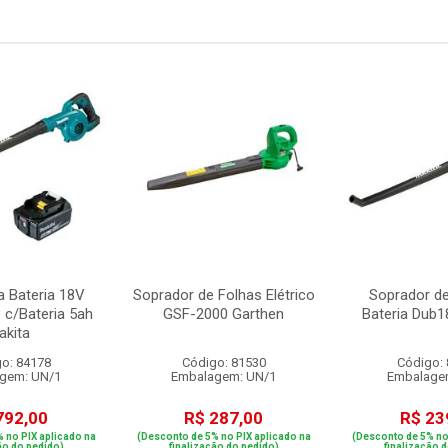
a Bateria 18V
Soprador de Folhas Elétrico
Soprador de
c/Bateria 5ah
GSF-2000 Garthen
Bateria Dub1
akita
o: 84178
Código: 81530
Código:
gem: UN/1
Embalagem: UN/1
Embalage
792,00
R$ 287,00
R$ 23
 no PIX aplicado na
(Desconto de 5% no PIX aplicado na
(Desconto de 5% no
ão do pedido)
finalização do pedido)
finalização 