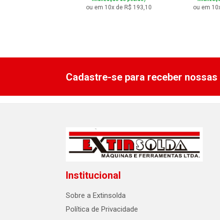
 6x de R$ 57,23
ou em 10x de R$ 193,10
ou em 10x
Cadastre-se para receber nossas 
Institucional
Sobre a Extinsolda
Política de Privacidade