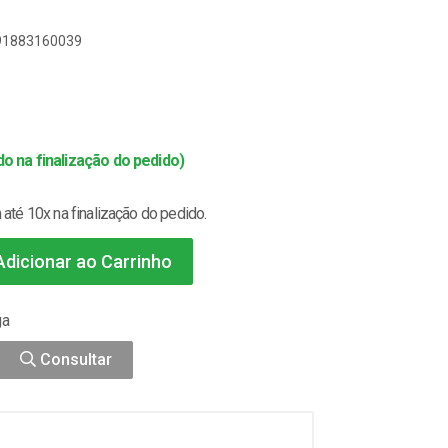
391883160039
o na finalização do pedido)
até 10x na finalização do pedido.
dicionar ao Carrinho
ga
Consultar