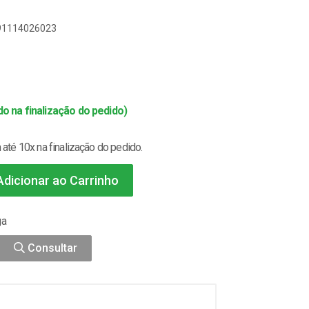
891114026023
o na finalização do pedido)
até 10x na finalização do pedido.
dicionar ao Carrinho
ga
Consultar