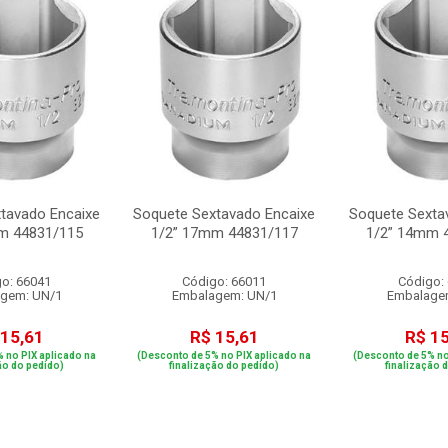
tavado Encaixe
Soquete Sextavado Encaixe
Soquete Sexta
m 44831/115
1/2” 17mm 44831/117
1/2” 14mm 
o: 66041
Código: 66011
Código:
gem: UN/1
Embalagem: UN/1
Embalage
 15,61
R$ 15,61
R$ 1
 no PIX aplicado na
(Desconto de 5% no PIX aplicado na
(Desconto de 5% no
ão do pedido)
finalização do pedido)
finalização 