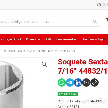
Já é
strução Civil
Diversos
EPI
Ferramentas
Jardim e Agric
TE
SOQUETE SEXTAVADO ENCAIXE 1/2”- 7/16” 44832/103
Soquete Sexta
7/16” 44832/
Em Estoque
Código do Fabricante: 44832103
Código: 68181