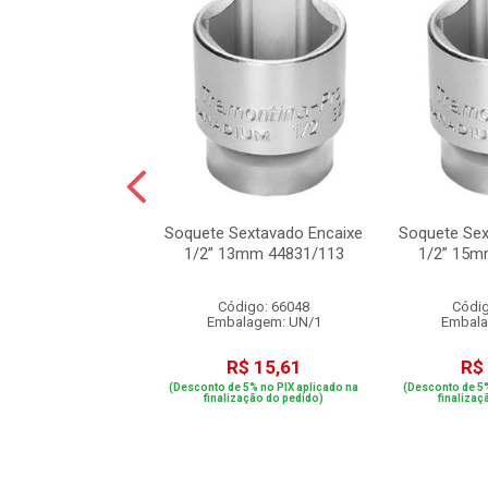
Sextavado Encaixe
Soquete Sextavado Encaixe
Soquete Sex
3/8” 44832/102
1/2” 13mm 44831/113
1/2” 15m
digo: 68180
Código: 66048
Códig
alagem: UN/1
Embalagem: UN/1
Embala
R$ 15,59
R$ 15,61
R$
e 5% no PIX aplicado na
(Desconto de 5% no PIX aplicado na
(Desconto de 5%
ização do pedido)
finalização do pedido)
finalizaç