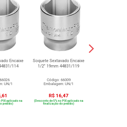
vado Encaixe
Soquete Sextavado Encaixe
Soquete Sextavad
44831/114
1/2” 19mm 44831/119
1/2” 10mm 44
 66026
Código: 66009
Código: 66
m: UN/1
Embalagem: UN/1
Embalagem: 
5,61
R$ 16,47
R$ 15,6
 PIX aplicado na
(Desconto de 5% no PIX aplicado na
(Desconto de 5% no PIX
do pedido)
finalização do pedido)
finalização do p