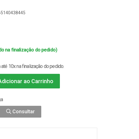
165140438445
o na finalização do pedido)
até 10x na finalização do pedido.
dicionar ao Carrinho
ga
Consultar