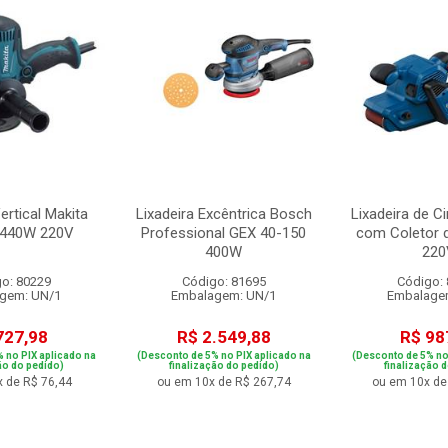
ertical Makita
Lixadeira Excêntrica Bosch
Lixadeira de C
 440W 220V
Professional GEX 40-150
com Coletor 
400W
220
o: 80229
Código: 81695
Código:
gem: UN/1
Embalagem: UN/1
Embalage
727,98
R$ 2.549,88
R$ 98
 no PIX aplicado na
(Desconto de 5% no PIX aplicado na
(Desconto de 5% no
ão do pedido)
finalização do pedido)
finalização 
 de R$ 76,44
ou em 10x de R$ 267,74
ou em 10x de