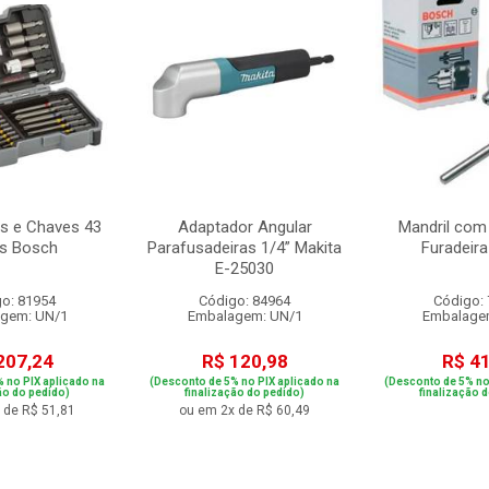
ts e Chaves 43
Adaptador Angular
Mandril com
s Bosch
Parafusadeiras 1/4” Makita
Furadeira
E-25030
o: 81954
Código: 84964
Código:
gem: UN/1
Embalagem: UN/1
Embalage
207,24
R$ 120,98
R$ 4
 no PIX aplicado na
(Desconto de 5% no PIX aplicado na
(Desconto de 5% no
ão do pedido)
finalização do pedido)
finalização 
 de R$ 51,81
ou em 2x de R$ 60,49