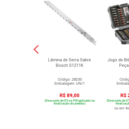
e acessórios p/
Lâmina de Serra Sabre
Jogo de Bi
ar Com 46 Peças
Bosch S1211K
Peça
19504 Bosc...
digo: 67168
Código: 28200
Códig
alagem: JG/1
Embalagem: UN/1
Embala
$ 153,63
R$ 89,00
R$ 
e 5% no PIX aplicado na
(Desconto de 5% no PIX aplicado na
(Desconto de 5%
ização do pedido)
finalização do pedido)
finalizaç
 3x de R$ 51,21
ou em 4x