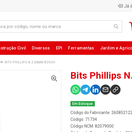
Já é
strução Civil
Diversos
EPI
Ferramentas
Jardim e Agric
BITS PHILLIPS N.3 25MM BOSCH
Bits Phillips
Em Estoque
Código do Fabricante: 26085212
Código: 71734
Código NCM: 82079000