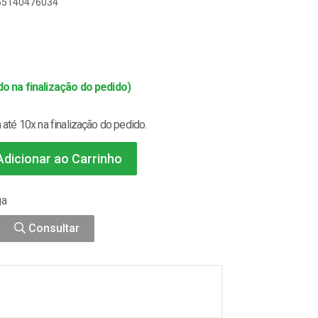
165140476034
o na finalização do pedido)
até 10x na finalização do pedido.
dicionar ao Carrinho
ga
Consultar