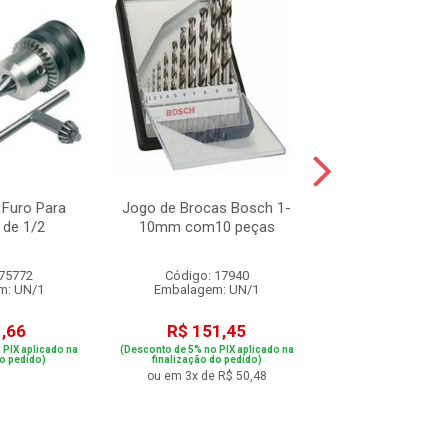
 Furo Para
Jogo de Brocas Bosch 1-
Mandril Cônico
 de 1/2
10mm com10 peças
 75772
Código: 17940
Código: 75
m: UN/1
Embalagem: UN/1
Embalagem: 
1,66
R$ 151,45
R$ 123,
 PIX aplicado na
(Desconto de 5% no PIX aplicado na
(Desconto de 5% no PIX
do pedido)
finalização do pedido)
finalização do p
ou em 3x de R$ 50,48
ou em 2x de R$