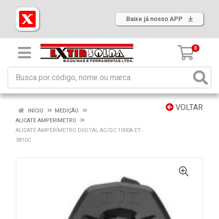
Baixe já nosso APP
0
VOLTAR
INÍCIO
MEDIÇÃO
ALICATE AMPERIMETRO
ALICATE AMPERÍMETRO DIGITAL AC/DC 1000A ET-
3810C