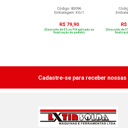
digo: 83871
Código: 83096
Códig
alagem: KG/1
Embalagem: KG/1
Embala
R$ 71,00
R$ 79,90
R$
e 5% no PIX aplicado na
(Desconto de 5% no PIX aplicado na
(Desconto de 5%
ização do pedido)
finalização do pedido)
finalizaç
Cadastre-se para receber nossas 