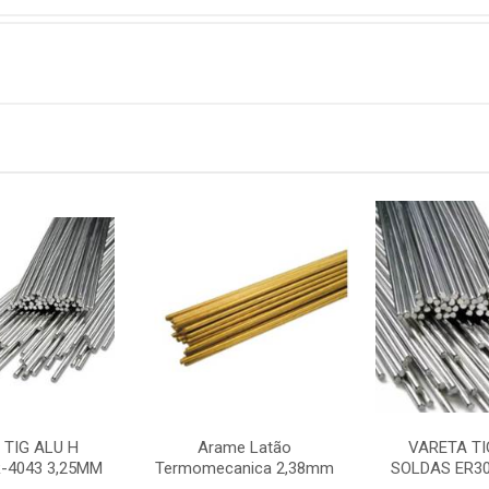
 TIG ALU H
Arame Latão
VARETA TI
-4043 3,25MM
Termomecanica 2,38mm
SOLDAS ER30