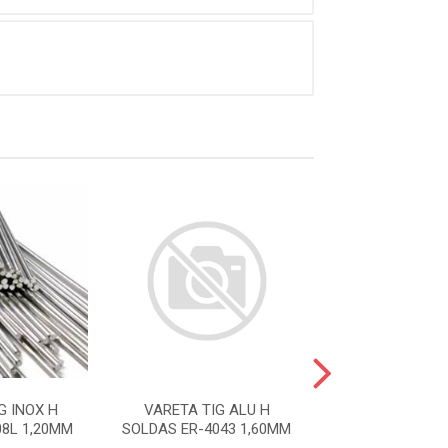
G INOX H
VARETA TIG ALU H
Vareta Solda Tig
8L 1,20MM
SOLDAS ER-4043 1,60MM
2,40m