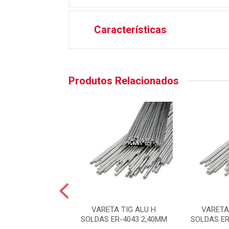
Características
Produtos Relacionados
 TIG ALUM. ER-
VARETA TIG ALU H
VARETA
5% MG 2,40 MM
SOLDAS ER-4043 2,40MM
SOLDAS ER