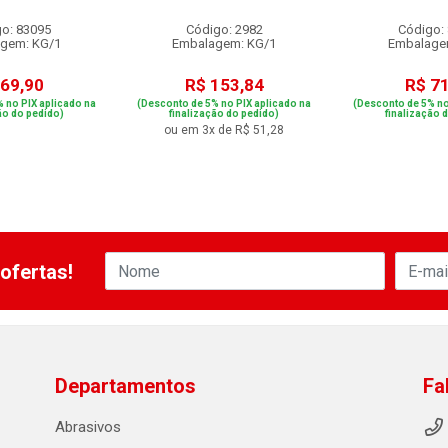
o: 83095
Código: 2982
Código:
gem: KG/1
Embalagem: KG/1
Embalage
 69,90
R$ 153,84
R$ 7
 no PIX aplicado na
(Desconto de 5% no PIX aplicado na
(Desconto de 5% no
ão do pedido)
finalização do pedido)
finalização 
ou em 3x de R$ 51,28
ofertas!
Departamentos
Fa
Abrasivos