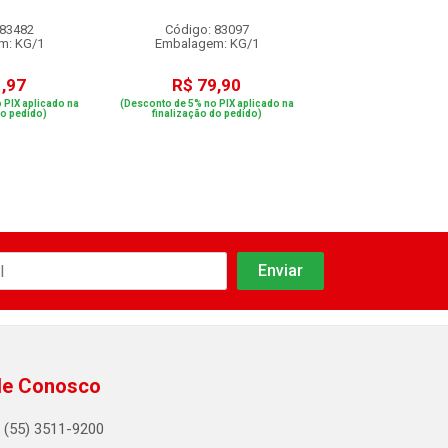
 83482
Código: 83097
Código: 73
m: KG/1
Embalagem: KG/1
Embalagem: 
1,97
R$ 79,90
R$ 29,9
 PIX aplicado na
(Desconto de 5% no PIX aplicado na
(Desconto de 5% no PIX
do pedido)
finalização do pedido)
finalização do p
le Conosco
(55) 3511-9200