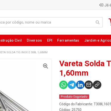
Já é
strução Civil
Diversos
EPI
Ferramentas
Jardim e Agric
ETA SOLDA TIG INOX E 308L 1,60MM
Vareta Solda T
1,60mm
Produto Esgotado
Código do Fabricante: T308L16
Código: 25750