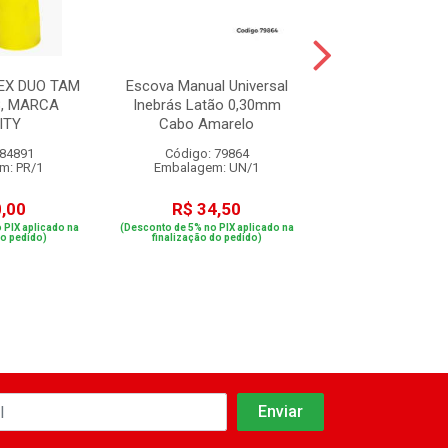
EX DUO TAM
Escova Manual Universal
Fita Crepe 
8, MARCA
Inebrás Latão 0,30mm
Performance 24
ITY
Cabo Amarelo
m
 84891
Código: 79864
Código: 76
m: PR/1
Embalagem: UN/1
Embalagem: 
0,00
R$ 34,50
R$ 12,7
 PIX aplicado na
(Desconto de 5% no PIX aplicado na
(Desconto de 5% no PIX
do pedido)
finalização do pedido)
finalização do p