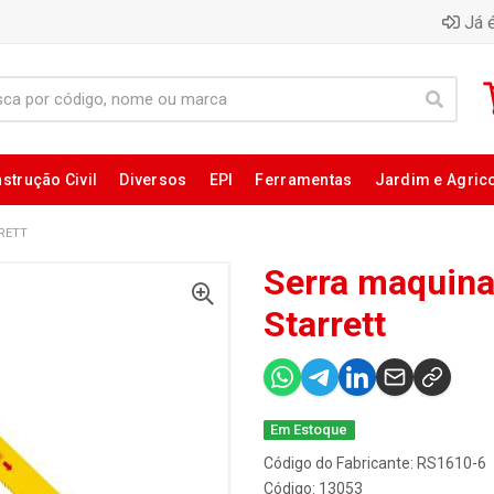
Já é
strução Civil
Diversos
EPI
Ferramentas
Jardim e Agric
RRETT
Serra maquina
Starrett
Em Estoque
Código do Fabricante: RS1610-6
Código: 13053