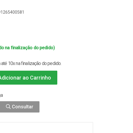
891265400581
o na finalização do pedido)
até 10x na finalização do pedido.
dicionar ao Carrinho
ga
Consultar