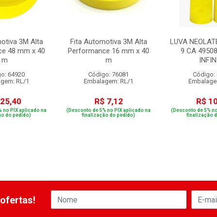
otiva 3M Alta
Fita Automotiva 3M Alta
LUVA NEOLAT
ce 48 mm x 40
Performance 16 mm x 40
9 CA 4950
m
m
INFIN
o: 64920
Código: 76081
Código:
gem: RL/1
Embalagem: RL/1
Embalage
 25,40
R$ 7,12
R$ 1
 no PIX aplicado na
(Desconto de 5% no PIX aplicado na
(Desconto de 5% no
ão do pedido)
finalização do pedido)
finalização 
ofertas!