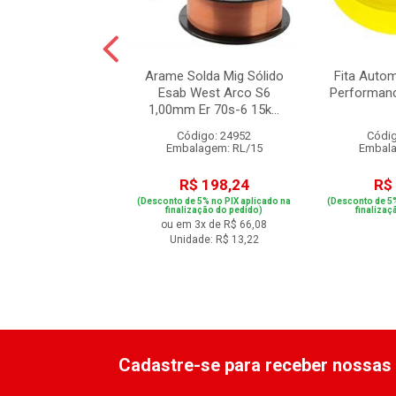
po Bi-Metal Fast
Arame Solda Mig Sólido
Fita Autom
Starrett 19mm
Esab West Arco S6
Performan
1,00mm Er 70s-6 15k...
digo: 16420
Código: 24952
Códig
alagem: UN/1
Embalagem: RL/15
Embala
R$ 38,92
R$ 198,24
R$
e 5% no PIX aplicado na
(Desconto de 5% no PIX aplicado na
(Desconto de 5%
ização do pedido)
finalização do pedido)
finalizaç
ou em 3x de R$ 66,08
Unidade: R$ 13,22
Cadastre-se para receber nossas 