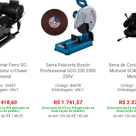
rtar Ferro SC-
Serra Policorte Bosch
Serra de Cort
otor c/Chave
Professional GCO 230 2300
Motomil SCA
tomil
220V
Mot
o: 53457
Código: 84078
Código:
gem: UN/1
Embalagem: UN/1
Embalage
.418,60
R$ 1.741,57
R$ 2.2
 no PIX aplicado na
(Desconto de 5% no PIX aplicado na
(Desconto de 5% no
ão do pedido)
finalização do pedido)
finalização 
 de R$ 148,95
ou em 10x de R$ 182,86
ou em 10x de