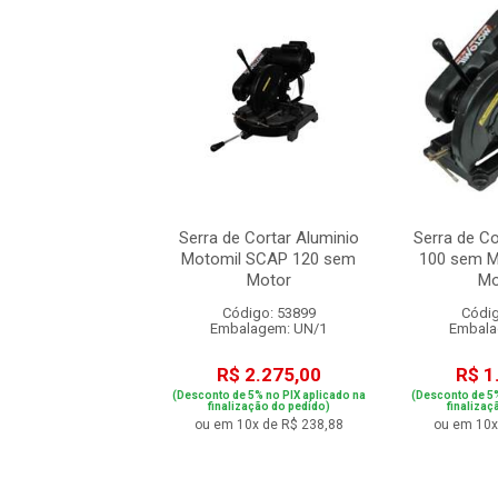
Policorte Bosch
Serra de Cortar Aluminio
Serra de Co
onal GCO 230 2300
Motomil SCAP 120 sem
100 sem M
220V
Motor
Mo
digo: 84078
Código: 53899
Códig
alagem: UN/1
Embalagem: UN/1
Embala
 1.741,57
R$ 2.275,00
R$ 1
e 5% no PIX aplicado na
(Desconto de 5% no PIX aplicado na
(Desconto de 5%
ização do pedido)
finalização do pedido)
finalizaç
10x de R$ 182,86
ou em 10x de R$ 238,88
ou em 10x