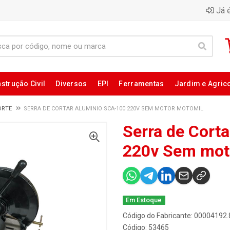
Já é
strução Civil
Diversos
EPI
Ferramentas
Jardim e Agric
ORTE
SERRA DE CORTAR ALUMINIO SCA-100 220V SEM MOTOR MOTOMIL
Serra de Cort
220v Sem mot
Em Estoque
Código do Fabricante: 00004192.
Código: 53465