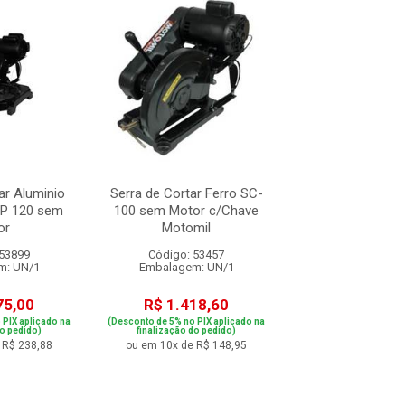
ar Aluminio
Serra de Cortar Ferro SC-
Serra Policort
P 120 sem
100 sem Motor c/Chave
Professional GCO
or
Motomil
220V
 53899
Código: 53457
Código: 84
m: UN/1
Embalagem: UN/1
Embalagem: 
75,00
R$ 1.418,60
R$ 1.741
 PIX aplicado na
(Desconto de 5% no PIX aplicado na
(Desconto de 5% no PIX
do pedido)
finalização do pedido)
finalização do p
 R$ 238,88
ou em 10x de R$ 148,95
ou em 10x de R$