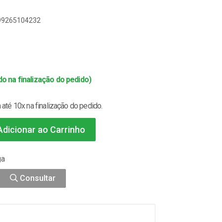
899265104232
o na finalização do pedido)
até 10x na finalização do pedido.
dicionar ao Carrinho
ga
Consultar