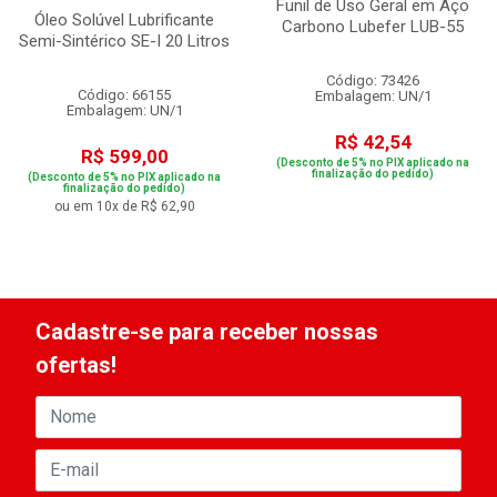
Funil de Uso Geral em Aço
Óleo Solúvel Lubrificante
Carbono Lubefer LUB-55
Semi-Sintérico SE-I 20 Litros
Código: 73426
Código: 66155
Embalagem: UN/1
Embalagem: UN/1
R$ 42,54
R$ 599,00
(Desconto de 5% no PIX aplicado na
finalização do pedido)
(Desconto de 5% no PIX aplicado na
finalização do pedido)
ou em 10x de R$ 62,90
Cadastre-se para receber nossas
ofertas!