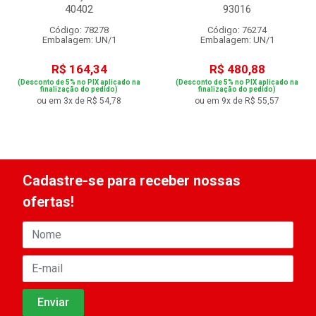
40402
93016
Código: 78278
Código: 76274
Embalagem: UN/1
Embalagem: UN/1
R$ 164,34
R$ 480,88
(Desconto de 5% no PIX aplicado na
(Desconto de 5% no PIX aplicado na
finalização do pedido)
finalização do pedido)
ou em 3x de R$ 54,78
ou em 9x de R$ 55,57
Cadastre-se para receber nossas
ofertas!