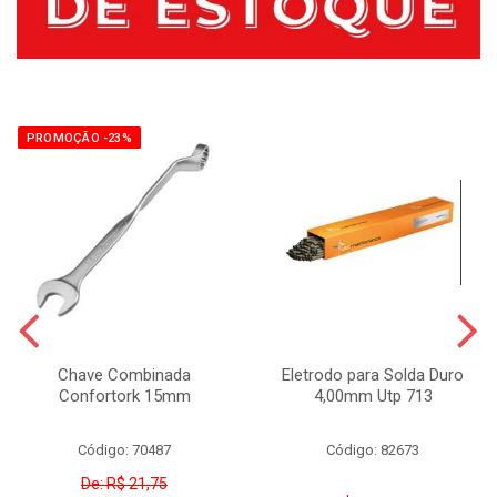
PROMOÇÃO -23%
Chave Combinada
Eletrodo para Solda Duro
Confortork 15mm
4,00mm Utp 713
Código: 70487
Código: 82673
De: R$ 21,75