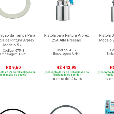
nição da Tampa Para
Pistola para Pintura Arprex
Pistola 
ola de Pintura Arprex
25A Alta Pressão
Modelo 
Modelo 5 /...
Código: 4137
Có
Código: 67543
Embalagem: UN/1
Emba
Embalagem: UN/1
R$ 9,60
R$ 443,98
R
nto de 5% no PIX aplicado na
(Desconto de 5% no PIX aplicado na
(Desconto de
finalização do pedido)
finalização do pedido)
finali
ou em 8x de R$ 57,16
ou em 