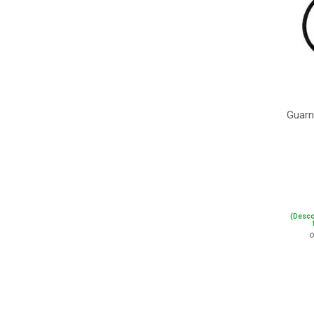
Guarn
(Desco
o