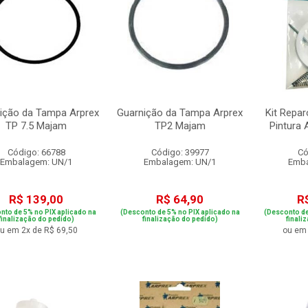
ição da Tampa Arprex
Guarnição da Tampa Arprex
Kit Repar
TP 7.5 Majam
TP2 Majam
Pintura 
Código: 66788
Código: 39977
Có
Embalagem: UN/1
Embalagem: UN/1
Emba
R$ 139,00
R$ 64,90
R
nto de 5% no PIX aplicado na
(Desconto de 5% no PIX aplicado na
(Desconto de
finalização do pedido)
finalização do pedido)
finali
u em 2x de R$ 69,50
ou em 