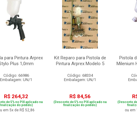
la para Pintura Arprex
Kit Reparo para Pistola de
Pistola 
Stylo Plus 1,0mm
Pintura Arprex Modelo 5
Milenium
Código: 66986
Código: 68334
Có
Embalagem: UN/1
Embalagem: UN/1
Emba
R$ 264,32
R$ 84,56
R
nto de 5% no PIX aplicado na
(Desconto de 5% no PIX aplicado na
(Desconto de
finalização do pedido)
finalização do pedido)
finali
u em 5x de R$ 52,86
ou em 