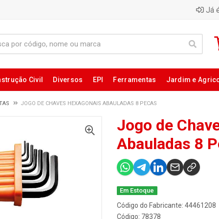
Já é
strução Civil
Diversos
EPI
Ferramentas
Jardim e Agric
ETAS
JOGO DE CHAVES HEXAGONAIS ABAULADAS 8 PECAS
Jogo de Chav
Abauladas 8 
Em Estoque
Código do Fabricante: 44461208
Código: 78378