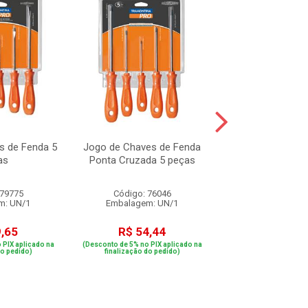
s de Fenda 5
Jogo de Chaves de Fenda
Jogo de Saca
as
Ponta Cruzada 5 peças
Paralelos 6 
 79775
Código: 76046
Código: 70
m: UN/1
Embalagem: UN/1
Embalagem: 
9,65
R$ 54,44
R$ 159,
 PIX aplicado na
(Desconto de 5% no PIX aplicado na
(Desconto de 5% no PIX
do pedido)
finalização do pedido)
finalização do p
ou em 3x de R$