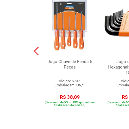
e Alicates para
Jogo Chave de Fenda 5
Jogo 
éis 4 Peças
Peças
Hexagonais
1
digo: 78669
Código: 67971
Códig
alagem: UN/1
Embalagem: UN/1
Embala
$ 220,49
R$ 38,09
R$
e 5% no PIX aplicado na
(Desconto de 5% no PIX aplicado na
(Desconto de 5%
ização do pedido)
finalização do pedido)
finalizaç
 4x de R$ 55,12