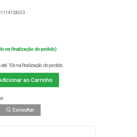
891114128253
o na finalização do pedido)
até 10x na finalização do pedido.
dicionar ao Carrinho
ga
Consultar