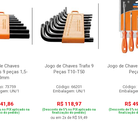
de Chaves
Jogo de Chaves Trafix 9
Jogo de Chave
 9 peças 1,5-
Peças T10-T50
Peç
0mm
o: 73759
Código: 66201
Código:
gem: UN/1
Embalagem: UN/1
Embalage
 41,86
R$ 118,97
R$ 4
 no PIX aplicado na
(Desconto de 5% no PIX aplicado na
(Desconto de 5% no
ão do pedido)
finalização do pedido)
finalização 
ou em 2x de R$ 59,49