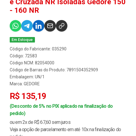
e Cruzada NR Isoladas Gedore 150
- 160 NR
Em Estoque
Código do Fabricante: 035290
Código: 72583
Código NCM: 82054000
Código de Barras do Produto: 7891504352909
Embalagem: UN/1
Marca:
GEDORE
R$ 135,19
(Desconto de 5% no PIX aplicado na finalização do
pedido)
ou em 2x de R$ 67,60 sem juros
Veja a opção de parcelamento em até 10x na finalização do