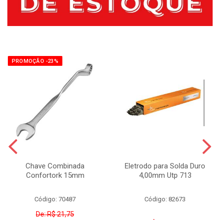
PROMOÇÃO -23%
Chave Combinada
Eletrodo para Solda Duro
Confortork 15mm
4,00mm Utp 713
Código: 70487
Código: 82673
De: R$ 21,75