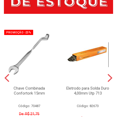
PROMOÇÃO -23%
Chave Combinada
Eletrodo para Solda Duro
Confortork 15mm
4,00mm Utp 713
Código: 70487
Código: 82673
De: R$ 21,75