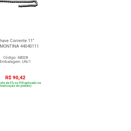
have Corrente 11''
MONTINA 44040111
Código: 68028
Embalagem: UN/1
R$ 90,42
nto de 5% no PIX aplicado na
finalização do pedido)