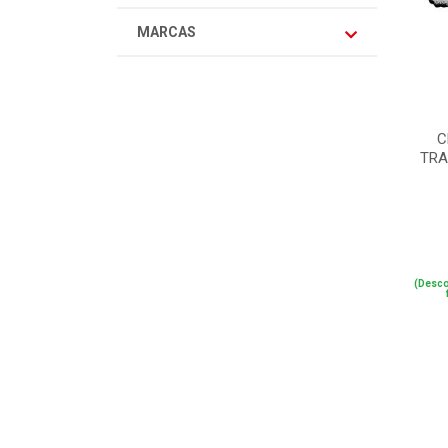
MARCAS
C
TRA
(Desco