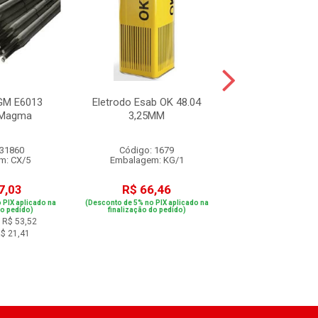
GM E6013
Eletrodo Esab OK 48.04
Eletrodo Esab 
 Magma
3,25MM
2,50MM
 31860
Código: 1679
Código: 83
m: CX/5
Embalagem: KG/1
Embalagem: 
7,03
R$ 66,46
R$ 240,
 PIX aplicado na
(Desconto de 5% no PIX aplicado na
(Desconto de 5% no PIX
do pedido)
finalização do pedido)
finalização do p
 R$ 53,52
ou em 4x de R$
R$ 21,41
Unidade: R$ 