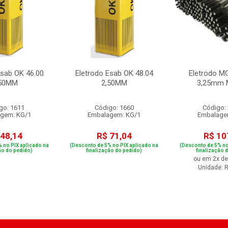
Esab OK 46.00
Eletrodo Esab OK 48.04
Eletrodo M
,50MM
2,50MM
3,25mm
go: 1611
Código: 1660
Código:
gem: KG/1
Embalagem: KG/1
Embalage
 48,14
R$ 71,04
R$ 10
 no PIX aplicado na
(Desconto de 5% no PIX aplicado na
(Desconto de 5% no
ão do pedido)
finalização do pedido)
finalização 
ou em 2x de
Unidade: 