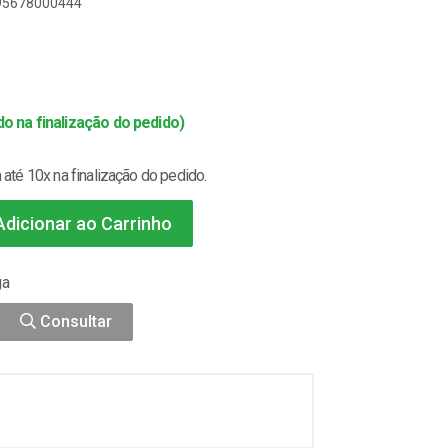
895678000444
o na finalização do pedido)
até 10x na finalização do pedido.
dicionar ao Carrinho
ga
Consultar