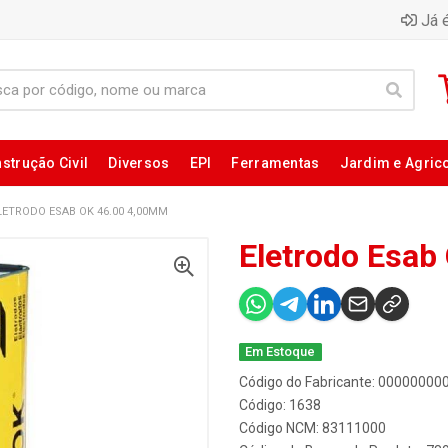
Já é
strução Civil
Diversos
EPI
Ferramentas
Jardim e Agric
LETRODO ESAB OK 46.00 4,00MM
Eletrodo Esab
Em Estoque
Código do Fabricante: 0000000
Código: 1638
Código NCM: 83111000