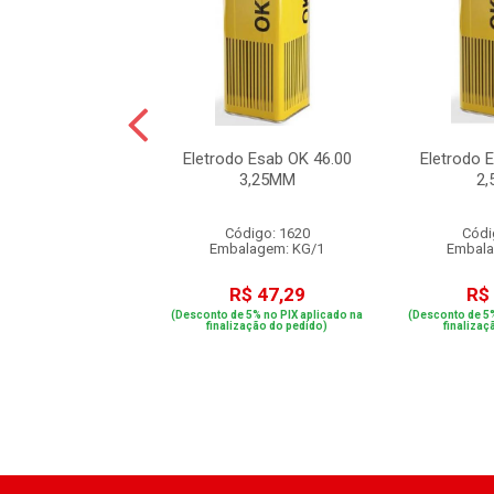
DO ESAB 13 6013
Eletrodo Esab OK 46.00
Eletrodo 
50 MM 5KG
3,25MM
2
digo: 83623
Código: 1620
Códi
alagem: KG/1
Embalagem: KG/1
Embala
R$ 36,42
R$ 47,29
R$
e 5% no PIX aplicado na
(Desconto de 5% no PIX aplicado na
(Desconto de 5%
ização do pedido)
finalização do pedido)
finalizaç