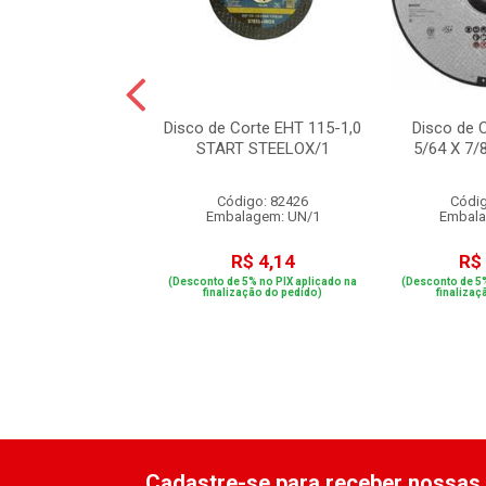
 Corte para Ferro
Disco de Corte EHT 115-1,0
Disco de C
x 1 para Policorte
START STEELOX/1
5/64 X 7/
260860...
digo: 72368
Código: 82426
Códig
alagem: UN/1
Embalagem: UN/1
Embala
R$ 44,80
R$ 4,14
R$
e 5% no PIX aplicado na
(Desconto de 5% no PIX aplicado na
(Desconto de 5%
ização do pedido)
finalização do pedido)
finalizaç
Cadastre-se para receber nossas 