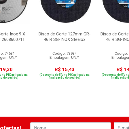
orte Inox 9 X
Disco de Corte 127mm GR-
Disco de Cort
8 2608600711
46 R SG-INOX Steelox
46 R SG-INO
o: 74631
Código: 73934
Código:
gem: UN/1
Embalagem: UN/1
Embalage
 19,30
R$ 15,43
R$ 1
 no PIX aplicado na
(Desconto de 5% no PIX aplicado na
(Desconto de 5% no
ão do pedido)
finalização do pedido)
finalização 
ofertas!