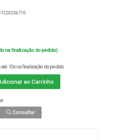
007220236710
o na finalização do pedido)
até 10x na finalização do pedido.
dicionar ao Carrinho
ga
Consultar