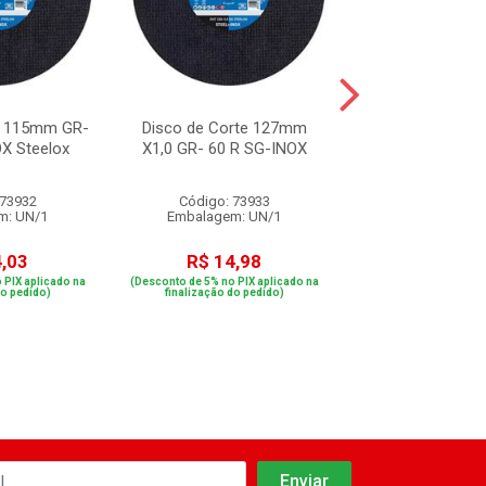
e 115mm GR-
Disco de Corte 127mm
Disco de Corte 
X Steelox
X1,0 GR- 60 R SG-INOX
para Metal 180
Centro Reto 
 73932
Código: 73933
Código: 80
m: UN/1
Embalagem: UN/1
Embalagem: 
4,03
R$ 14,98
R$ 7,2
 PIX aplicado na
(Desconto de 5% no PIX aplicado na
(Desconto de 5% no PIX
do pedido)
finalização do pedido)
finalização do p