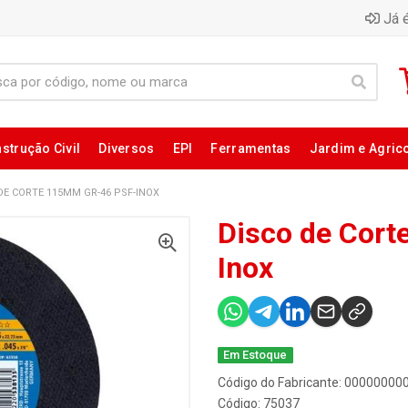
Já é
strução Civil
Diversos
EPI
Ferramentas
Jardim e Agric
DE CORTE 115MM GR-46 PSF-INOX
Disco de Cor
Inox
Em Estoque
Código do Fabricante: 0000000
Código: 75037