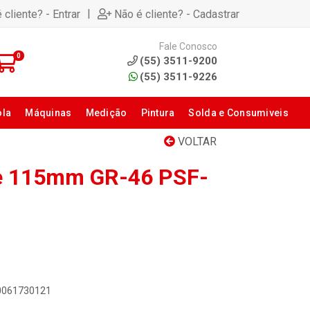
|
 cliente? - Entrar
Não é cliente? - Cadastrar
Fale Conosco
0
(55) 3511-9200
(55) 3511-9226
ola
Máquinas
Medição
Pintura
Solda e Consumiveis
VOLTAR
te 115mm GR-46 PSF-
00061730121