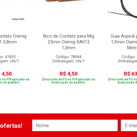
ontato Oximig
Bico de Contato para Mig
Guia Aspiral
1 0,8mm
25mm Oximig XA013
1,0mm Oximi
1,0mm
Metr
o: 47635
Código: 78944
Código:
gem: UN/1
Embalagem: UN/1
Embalage
 4,50
R$ 4,50
R$ 6
 no PIX aplicado na
(Desconto de 5% no PIX aplicado na
(Desconto de 5% no
ão do pedido)
finalização do pedido)
finalização 
ofertas!