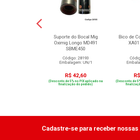
xadora para Tocha
Suporte do Bocal Mig
Bico de C
Oximig TC214
Oximig Longo MD491
XA01
4,00mm
SBME450
digo: 20306
Código: 28193
Códig
alagem: UN/1
Embalagem: UN/1
Embala
R$ 3,99
R$ 42,60
R$
e 5% no PIX aplicado na
(Desconto de 5% no PIX aplicado na
(Desconto de 5%
ização do pedido)
finalização do pedido)
finalizaç
Cadastre-se para receber nossas 