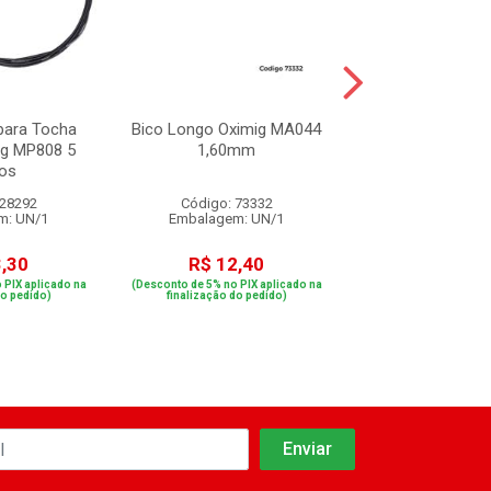
 para Tocha
Bico Longo Oximig MA044
Guia Aspiral Oxi
g MP808 5
1,60mm
5 Metros para
os
1,20m
 28292
Código: 73332
Código: 28
m: UN/1
Embalagem: UN/1
Embalagem: 
3,30
R$ 12,40
R$ 63,3
 PIX aplicado na
(Desconto de 5% no PIX aplicado na
(Desconto de 5% no PIX
do pedido)
finalização do pedido)
finalização do p