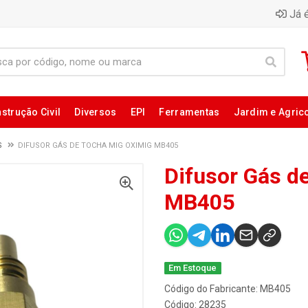
Já é
strução Civil
Diversos
EPI
Ferramentas
Jardim e Agric
S
DIFUSOR GÁS DE TOCHA MIG OXIMIG MB405
Difusor Gás d
MB405
Em Estoque
Código do Fabricante: MB405
Código: 28235