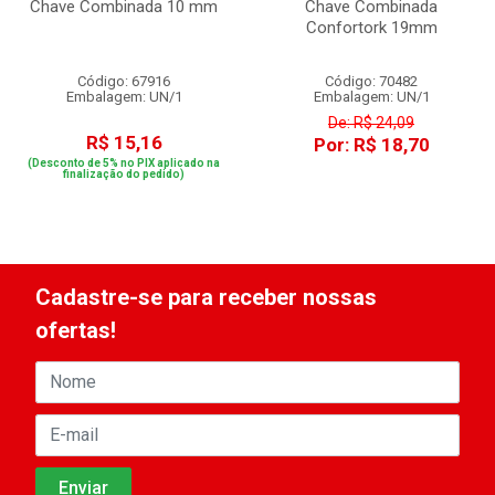
Chave Combinada 10 mm
Chave Combinada
Confortork 19mm
Código: 67916
Código: 70482
Embalagem: UN/1
Embalagem: UN/1
De: R$ 24,09
R$ 15,16
Por: R$ 18,70
(Desconto de 5% no PIX aplicado na
finalização do pedido)
Cadastre-se para receber nossas
ofertas!