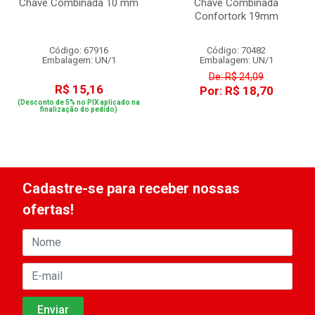
Chave Combinada 10 mm
Chave Combinada
Confortork 19mm
Código: 67916
Código: 70482
Embalagem: UN/1
Embalagem: UN/1
De: R$ 24,09
R$ 15,16
Por: R$ 18,70
(Desconto de 5% no PIX aplicado na
finalização do pedido)
Cadastre-se para receber nossas
ofertas!