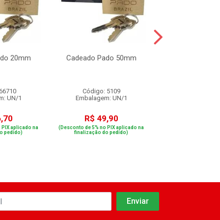
ado 20mm
Cadeado Pado 50mm
Cadeado Pad
 66710
Código: 5109
Código: 66
m: UN/1
Embalagem: UN/1
Embalagem: 
,70
R$ 49,90
R$ 42,0
 PIX aplicado na
(Desconto de 5% no PIX aplicado na
(Desconto de 5% no PIX
do pedido)
finalização do pedido)
finalização do p