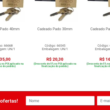
 Pado 40mm
Cadeado Pado 30mm
Cadeado P
o: 66668
Código: 66545
Código:
gem: UN/1
Embalagem: UN/1
Embalage
 35,00
R$ 20,30
R$ 16
 no PIX aplicado na
(Desconto de 5% no PIX aplicado na
(Desconto de 5% no
ão do pedido)
finalização do pedido)
finalização 
ofertas!