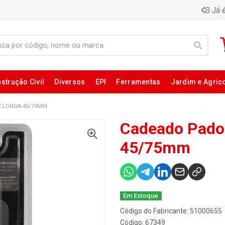
Já é
strução Civil
Diversos
EPI
Ferramentas
Jardim e Agric
E LONGA 45/75MM
Cadeado Pado 
45/75mm
Em Estoque
Código do Fabricante: 51000655
Código: 67349