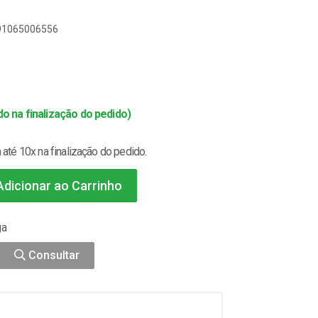
891065006556
o na finalização do pedido)
até 10x na finalização do pedido.
dicionar ao Carrinho
ga
Consultar