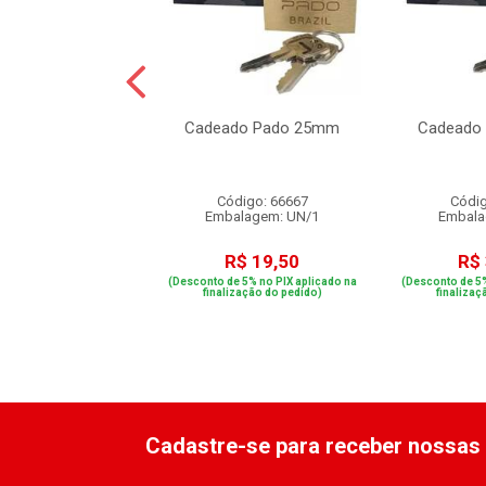
o Trava Roscada
Cadeado Pado 25mm
Cadeado
Carbografite
digo: 15330
Código: 66667
Códig
alagem: UN/1
Embalagem: UN/1
Embala
R$ 10,40
R$ 19,50
R$
e 5% no PIX aplicado na
(Desconto de 5% no PIX aplicado na
(Desconto de 5%
ização do pedido)
finalização do pedido)
finalizaç
Cadastre-se para receber nossas 