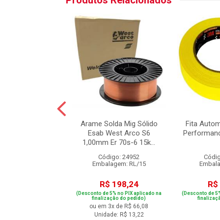
Produtos Relacionados
po Bi-Metal Fast
Arame Solda Mig Sólido
Fita Autom
Starrett 19mm
Esab West Arco S6
Performan
1,00mm Er 70s-6 15k...
digo: 16420
Código: 24952
Códig
alagem: UN/1
Embalagem: RL/15
Embala
R$ 38,92
R$ 198,24
R$
e 5% no PIX aplicado na
(Desconto de 5% no PIX aplicado na
(Desconto de 5%
ização do pedido)
finalização do pedido)
finalizaç
ou em 3x de R$ 66,08
Unidade: R$ 13,22