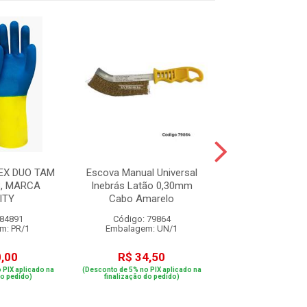
EX DUO TAM
Escova Manual Universal
Fita Crepe 
8, MARCA
Inebrás Latão 0,30mm
Performance 24
ITY
Cabo Amarelo
m
 84891
Código: 79864
Código: 76
m: PR/1
Embalagem: UN/1
Embalagem: 
0,00
R$ 34,50
R$ 12,7
 PIX aplicado na
(Desconto de 5% no PIX aplicado na
(Desconto de 5% no PIX
do pedido)
finalização do pedido)
finalização do p