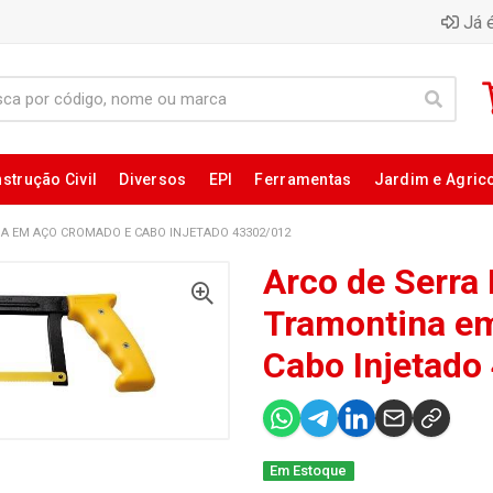
Já é
strução Civil
Diversos
EPI
Ferramentas
Jardim e Agric
A EM AÇO CROMADO E CABO INJETADO 43302/012
Arco de Serra 
Tramontina e
Cabo Injetado
Em Estoque