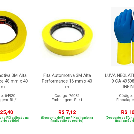
otiva 3M Alta
Fita Automotiva 3M Alta
LUVA NEOLAT
ce 48 mm x 40
Performance 16 mm x 40
9 CA 4950
m
m
INFIN
o: 64920
Código: 76081
Código:
gem: RL/1
Embalagem: RL/1
Embalage
 25,40
R$ 7,12
R$ 1
 no PIX aplicado na
(Desconto de 5% no PIX aplicado na
(Desconto de 5% no
ão do pedido)
finalização do pedido)
finalização 