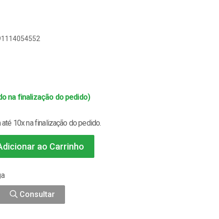
891114054552
o na finalização do pedido)
até 10x na finalização do pedido.
dicionar ao Carrinho
ga
Consultar