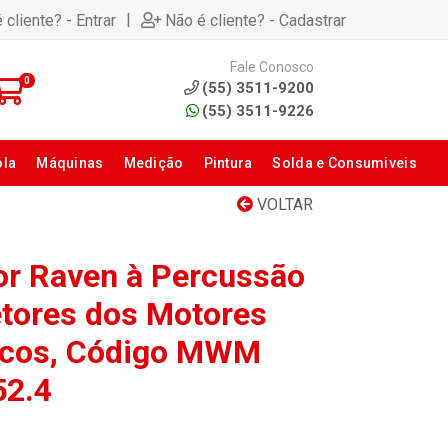
|
 cliente? - Entrar
Não é cliente? - Cadastrar
Fale Conosco
0
(55) 3511-9200
(55) 3511-9226
ola
Máquinas
Medição
Pintura
Solda e Consumiveis
VOLTAR
or Raven à Percussão
etores dos Motores
nicos, Código MWM
52.4