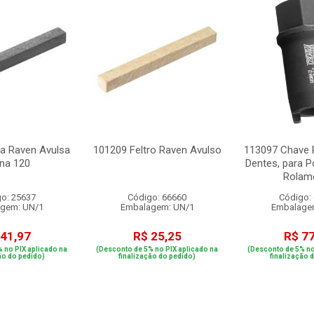
a Raven Avulsa
101209 Feltro Raven Avulso
113097 Chave 
na 120
Dentes, para P
Rolame
o: 25637
Código: 66660
Código:
gem: UN/1
Embalagem: UN/1
Embalage
 41,97
R$ 25,25
R$ 7
 no PIX aplicado na
(Desconto de 5% no PIX aplicado na
(Desconto de 5% no
ão do pedido)
finalização do pedido)
finalização 