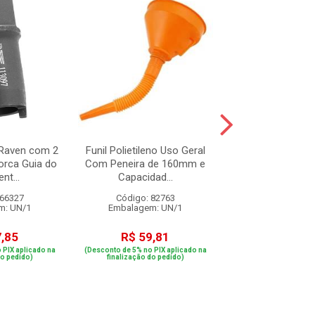
Raven com 2
Funil Polietileno Uso Geral
Pino Tipo R
orca Guia do
Com Peneira de 160mm e
nt...
Capacidad...
 66327
Código: 82763
Código: 82
m: UN/1
Embalagem: UN/1
Embalagem: 
7,85
R$ 59,81
R$ 2,1
 PIX aplicado na
(Desconto de 5% no PIX aplicado na
(Desconto de 5% no PIX
do pedido)
finalização do pedido)
finalização do p