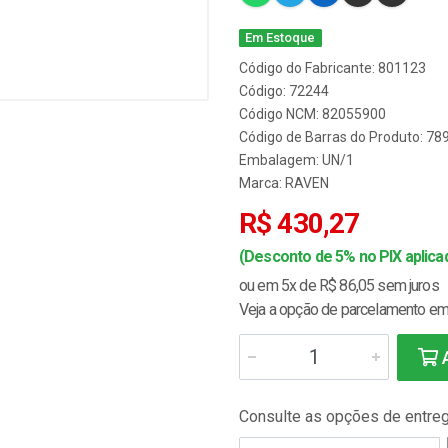
Em Estoque
Código do Fabricante: 801123
Código: 72244
Código NCM: 82055900
Código de Barras do Produto: 7
Embalagem: UN/1
Marca:
RAVEN
R$ 430,27
(Desconto de 5% no PIX aplicad
ou em 5x de R$ 86,05 sem juros
Veja a opção de parcelamento em 
A
Consulte as opções de entre