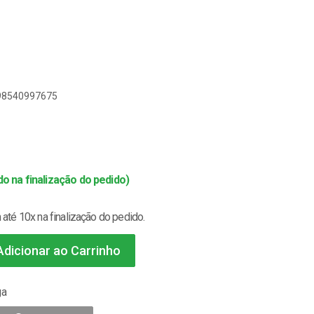
898540997675
o na finalização do pedido)
até 10x na finalização do pedido.
dicionar ao Carrinho
ga