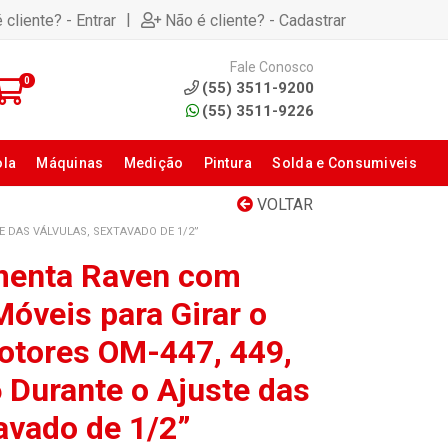
|
 cliente? - Entrar
Não é cliente? - Cadastrar
Fale Conosco
0
(55) 3511-9200
(55) 3511-9226
ola
Máquinas
Medição
Pintura
Solda e Consumiveis
VOLTAR
E DAS VÁLVULAS, SEXTAVADO DE 1/2”
menta Raven com
óveis para Girar o
otores OM-447, 449,
 Durante o Ajuste das
avado de 1/2”