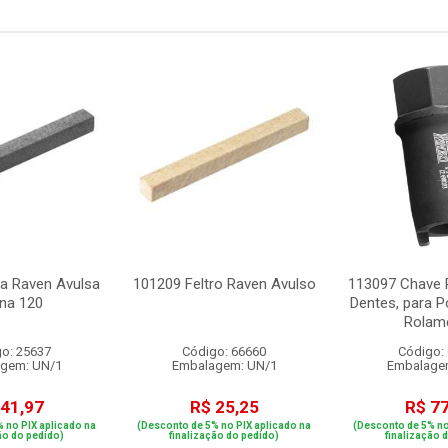
a Raven Avulsa
101209 Feltro Raven Avulso
113097 Chave 
na 120
Dentes, para P
Rolame
o: 25637
Código: 66660
Código:
gem: UN/1
Embalagem: UN/1
Embalage
 41,97
R$ 25,25
R$ 7
 no PIX aplicado na
(Desconto de 5% no PIX aplicado na
(Desconto de 5% no
ão do pedido)
finalização do pedido)
finalização 