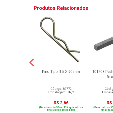
Produtos Relacionados
aca Filtro Raven
Pino Tipo R 5 X 90 mm
101208 Pedr
ustível Volvo NL
Gra
10/12
digo: 22295
Código: 82772
Códig
alagem: UN/1
Embalagem: UN/1
Embala
R$ 36,82
R$ 2,66
R$
e 5% no PIX aplicado na
(Desconto de 5% no PIX aplicado na
(Desconto de 5%
ização do pedido)
finalização do pedido)
finalizaç