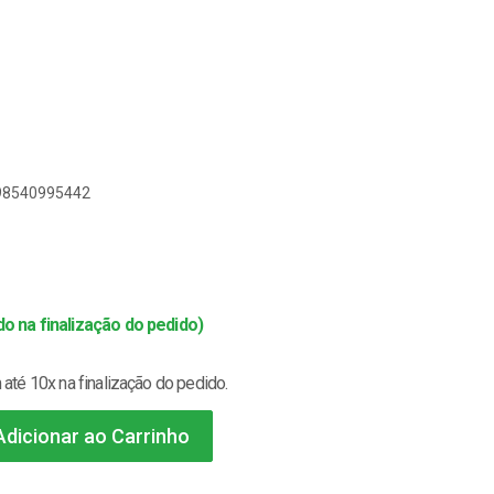
898540995442
o na finalização do pedido)
até 10x na finalização do pedido.
dicionar ao Carrinho