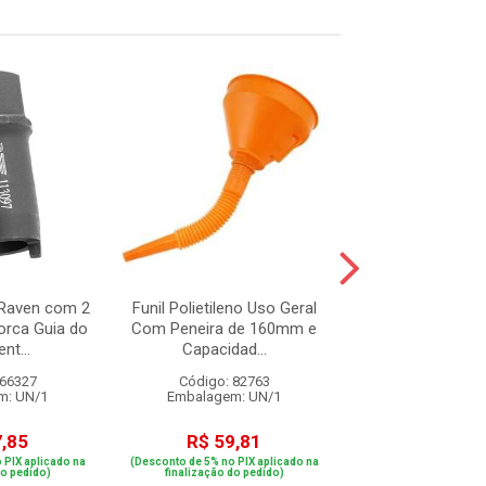
Raven com 2
Funil Polietileno Uso Geral
Pino Tipo R
orca Guia do
Com Peneira de 160mm e
nt...
Capacidad...
 66327
Código: 82763
Código: 82
m: UN/1
Embalagem: UN/1
Embalagem: 
7,85
R$ 59,81
R$ 2,1
 PIX aplicado na
(Desconto de 5% no PIX aplicado na
(Desconto de 5% no PIX
do pedido)
finalização do pedido)
finalização do p