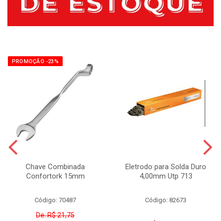
PROMOÇÃO -23%
Chave Combinada
Eletrodo para Solda Duro
Confortork 15mm
4,00mm Utp 713
Código: 70487
Código: 82673
De: R$ 21,75