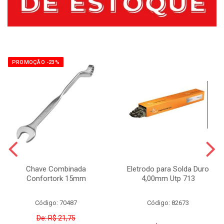
PROMOÇÃO -23%
Chave Combinada
Eletrodo para Solda Duro
Confortork 15mm
4,00mm Utp 713
Código: 70487
Código: 82673
De: R$ 21,75