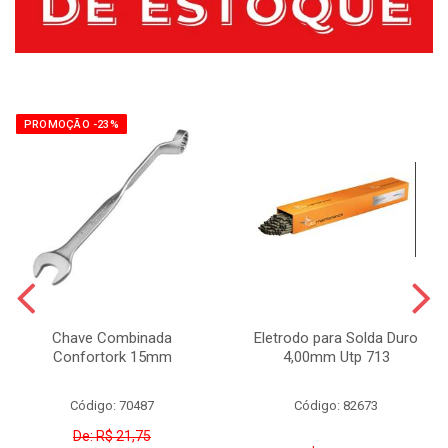
PROMOÇÃO -23%
Chave Combinada
Eletrodo para Solda Duro
Confortork 15mm
4,00mm Utp 713
Código: 70487
Código: 82673
De: R$ 21,75