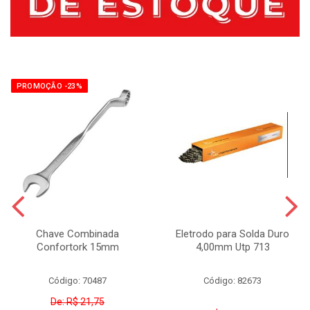
PROMOÇÃO -23%
Chave Combinada
Eletrodo para Solda Duro
Confortork 15mm
4,00mm Utp 713
Código: 70487
Código: 82673
De: R$ 21,75