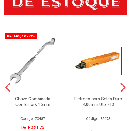
PROMOÇÃO -23%
Chave Combinada
Eletrodo para Solda Duro
Confortork 15mm
4,00mm Utp 713
Código: 70487
Código: 82673
De: R$ 21,75