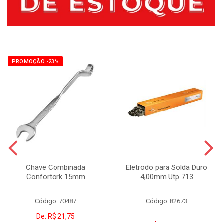
PROMOÇÃO -23%
Chave Combinada
Eletrodo para Solda Duro
Confortork 15mm
4,00mm Utp 713
Código: 70487
Código: 82673
De: R$ 21,75