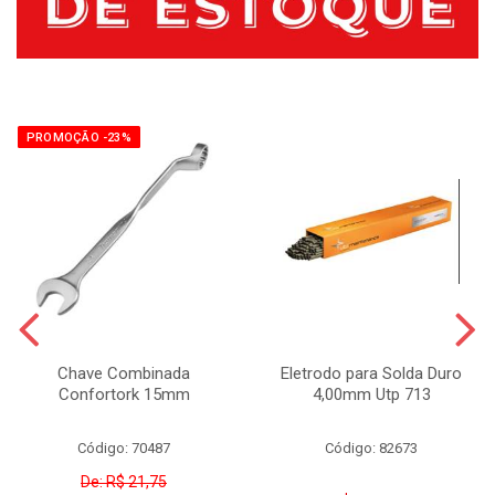
PROMOÇÃO -23%
Chave Combinada
Eletrodo para Solda Duro
Confortork 15mm
4,00mm Utp 713
Código: 70487
Código: 82673
De: R$ 21,75