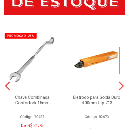
PROMOÇÃO -23%
Chave Combinada
Eletrodo para Solda Duro
Confortork 15mm
4,00mm Utp 713
Código: 70487
Código: 82673
De: R$ 21,75