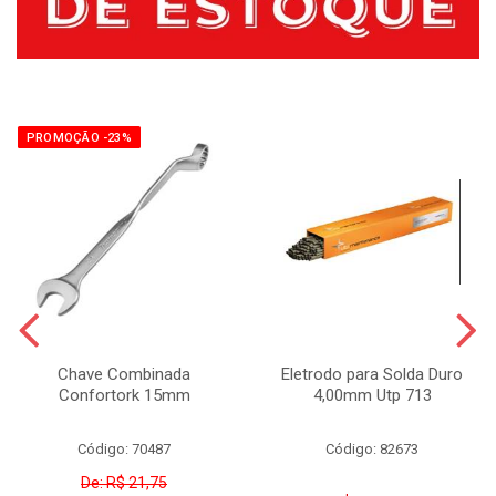
PROMOÇÃO -23%
Chave Combinada
Eletrodo para Solda Duro
Confortork 15mm
4,00mm Utp 713
Código: 70487
Código: 82673
De: R$ 21,75