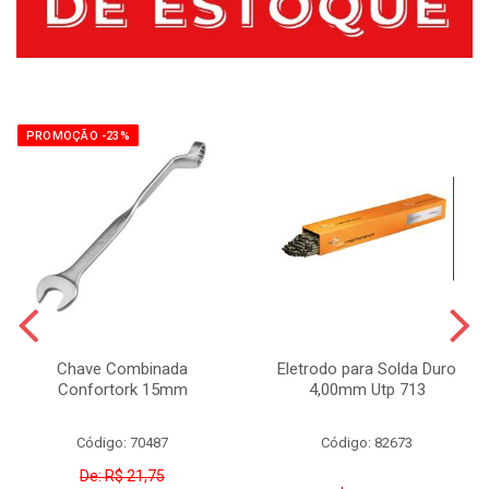
PROMOÇÃO -23%
Chave Combinada
Eletrodo para Solda Duro
Confortork 15mm
4,00mm Utp 713
Código: 70487
Código: 82673
De: R$ 21,75