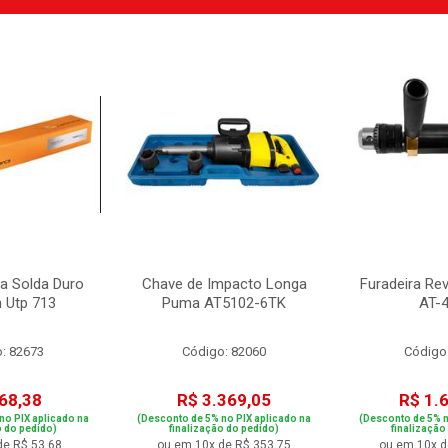
ra Solda Duro
Chave de Impacto Longa
Furadeira Re
 Utp 713
Puma AT5102-6TK
AT-
: 82673
Código: 82060
Código
68,38
R$ 3.369,05
R$ 1.
no PIX aplicado na
(Desconto de 5% no PIX aplicado na
(Desconto de 5% n
o do pedido)
finalização do pedido)
finalização
de R$ 53,68
ou em 10x de R$ 353,75
ou em 10x d