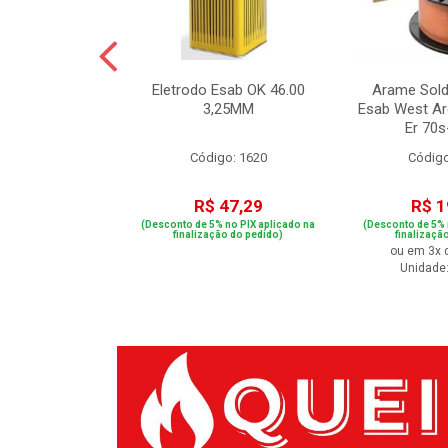
Alta Pressão
Eletrodo Esab OK 46.00
Arame Sold
P 4-50 220v
3,25MM
Esab West A
Er 70s-
o: 83450
Código: 1620
Código
.707,41
R$ 47,29
R$ 1
 no PIX aplicado na
(Desconto de 5% no PIX aplicado na
(Desconto de 5% 
ão do pedido)
finalização do pedido)
finalizaçã
de R$ 284,28
ou em 3x 
Unidade: