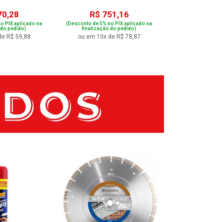
70,28
R$ 751,16
R$ 44
o PIX aplicado na
(Desconto de 5% no PIX aplicado na
(Desconto de 5% no
 do pedido)
finalização do pedido)
finalização 
de R$ 59,88
ou em 10x de R$ 78,87
ou em 8x de