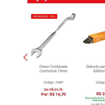
8%
PROMOÇÃO -23%
Combinada
Chave Combinada
Eletrodo pa
tork 12mm
Confortork 15mm
4,00mm
o: 70484
Código: 70487
Código
$ 15,73
De: R$ 21,75
R$ 2
R$ 11,30
Por: R$ 16,70
(Desconto de 5% 
finalizaçã
ou em 5x 