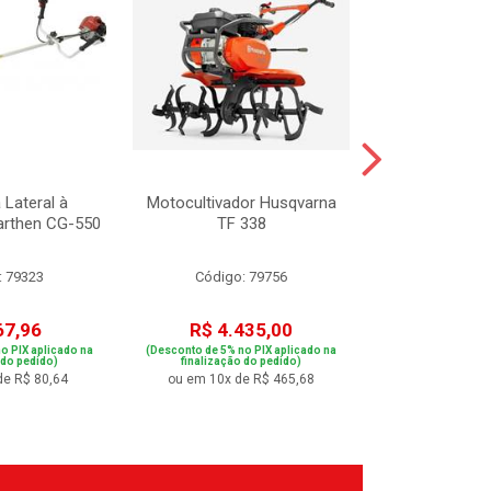
 Lateral à
Motocultivador Husqvarna
Podador de Ce
rthen CG-550
TF 338
6200 
: 79323
Código: 79756
Código:
67,96
R$ 4.435,00
R$ 48
o PIX aplicado na
(Desconto de 5% no PIX aplicado na
(Desconto de 5% no
 do pedido)
finalização do pedido)
finalização 
de R$ 80,64
ou em 10x de R$ 465,68
ou em 9x de