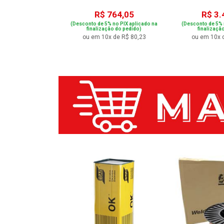
460,04
R$ 764,05
R$ 3.
 no PIX aplicado na
(Desconto de 5% no PIX aplicado na
(Desconto de 5% 
ão do pedido)
finalização do pedido)
finalizaçã
de R$ 53,16
ou em 10x de R$ 80,23
ou em 10x 