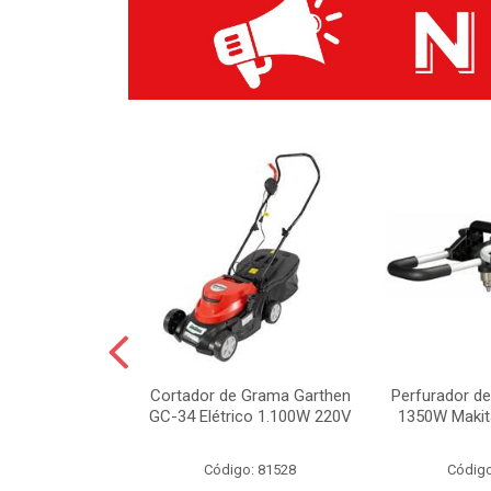
a/Furadeira de
Cortador de Grama Garthen
Perfurador de
 1/2” 20V
GC-34 Elétrico 1.100W 220V
1350W Maki
o: 84997
Código: 81528
Código