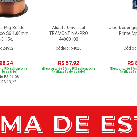
a Mig Sólido
Alicate Universal
Óleo Desengri
rco S6 1,00mm
TRAMONTINA-PRO
Prime M
6 15k...
44000108
: 24952
Código: 54020
Código
98,24
R$ 57,92
R$ 
no PIX aplicado na
(Desconto de 5% no PIX aplicado na
(Desconto de 5% n
o do pedido)
finalização do pedido)
finalização
de R$ 66,08
 R$ 13,22