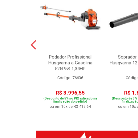
pacto 3/4” 20V
Podador Profissional
Soprador 
0 N.m
Husqvarna a Gasolina
Husqvarna 12
525P5S 1,34HP
o: 84972
Código: 76636
Código
.995,04
R$ 3.996,55
R$ 1.
 no PIX aplicado na
(Desconto de 5% no PIX aplicado na
(Desconto de 5% 
ão do pedido)
finalização do pedido)
finalizaçã
de R$ 314,48
ou em 10x de R$ 419,64
ou em 10x 