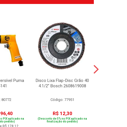
versível Puma
Disco Lixa Flap-Disc Grão 40
Esmerilhadeir
4141
4.1/2” Bosch 2608619008
24-180
: 80772
Código: 77951
Código:
696,40
R$ 12,30
R$ 1.4
o PIX aplicado na
(Desconto de 5% no PIX aplicado na
(Desconto de 5% no
 do pedido)
finalização do pedido)
finalização 
e R$ 178,12
ou em 10x d