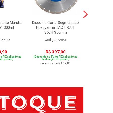
pante Mundial
Disco de Corte Segmentado
Caixa Sanfona
p1 300ml
Husqvarma TACTI-CUT
com Alca T
S50H 350mm
4495
: 67186
Código: 72843
Código:
8,90
R$ 397,00
R$ 14
o PIX aplicado na
(Desconto de 5% no PIX aplicado na
(Desconto de 5% no
 do pedido)
finalização do pedido)
finalização 
ou em 7x de R$ 57,85
ou em 2x de