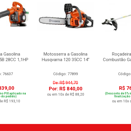
a Gasolina
Motosserra a Gasolina
Roçadeira
5B 28CC 1,1HP
Husqvarna 120 35CC 14”
Combustão Ga
: 76637
Código: 77899
Código
De: R$ 944,70
839,00
R$ 7
Por: R$ 840,00
no PIX aplicado na
(Desconto de 5% n
ou em 10x de R$ 88,20
o do pedido)
finalização
de R$ 193,10
ou em 10x 