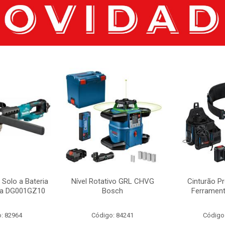
 Solo a Bateria
Nível Rotativo GRL CHVG
Cinturão Pr
ta DG001GZ10
Bosch
Ferramen
: 82964
Código: 84241
Código