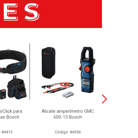
oClick para
Alicate amperímetro GMC
Câmera En
tas Bosch
600-15 Bosch
Boroscópio 
Indust
: 84415
Código: 84556
Código: