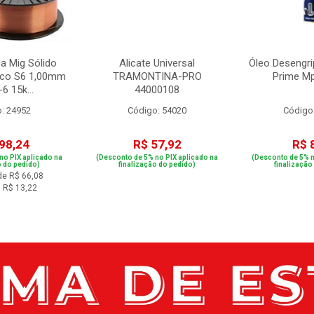
a Mig Sólido
Alicate Universal
Óleo Desengri
rco S6 1,00mm
TRAMONTINA-PRO
Prime M
6 15k...
44000108
: 24952
Código: 54020
Código
98,24
R$ 57,92
R$ 
no PIX aplicado na
(Desconto de 5% no PIX aplicado na
(Desconto de 5% n
o do pedido)
finalização do pedido)
finalização
de R$ 66,08
 R$ 13,22