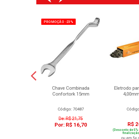
8%
PROMOÇÃO -23%
Combinada
Chave Combinada
Eletrodo pa
tork 12mm
Confortork 15mm
4,00mm
o: 70484
Código: 70487
Código
$ 15,73
De: R$ 21,75
R$ 2
R$ 11,30
Por: R$ 16,70
(Desconto de 5% 
finalizaçã
ou em 5x 