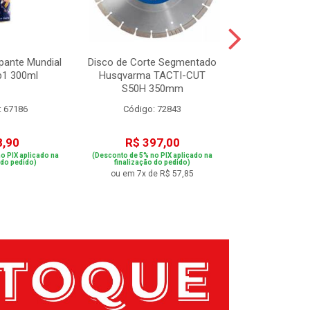
pante Mundial
Disco de Corte Segmentado
Caixa Sanfona
p1 300ml
Husqvarma TACTI-CUT
com Alca T
S50H 350mm
4495
: 67186
Código: 72843
Código:
8,90
R$ 397,00
R$ 14
o PIX aplicado na
(Desconto de 5% no PIX aplicado na
(Desconto de 5% no
 do pedido)
finalização do pedido)
finalização 
ou em 7x de R$ 57,85
ou em 2x de