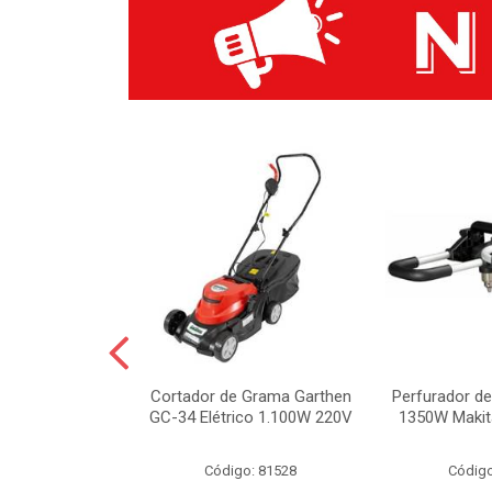
a/Furadeira de
Cortador de Grama Garthen
Perfurador de
 1/2” 20V
GC-34 Elétrico 1.100W 220V
1350W Maki
o: 84997
Código: 81528
Código