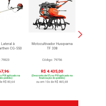
 Lateral à
Motocultivador Husqvarna
Podador de Ce
rthen CG-550
TF 338
6200 
: 79323
Código: 79756
Código:
67,96
R$ 4.435,00
R$ 48
o PIX aplicado na
(Desconto de 5% no PIX aplicado na
(Desconto de 5% no
 do pedido)
finalização do pedido)
finalização 
de R$ 80,64
ou em 10x de R$ 465,68
ou em 9x de