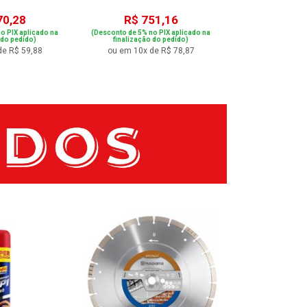
70,28
R$ 751,16
R$ 44
o PIX aplicado na
(Desconto de 5% no PIX aplicado na
(Desconto de 5% no
 do pedido)
finalização do pedido)
finalização 
de R$ 59,88
ou em 10x de R$ 78,87
ou em 8x de