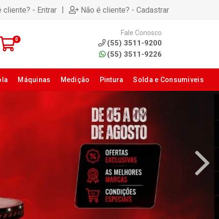
|
 cliente? - Entrar
Não é cliente? - Cadastrar
Fale Conosco
0
(55) 3511-9200
(55) 3511-9226
ola
Máquinas
Medição
Pintura
Solda e Consumiveis