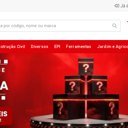
Já é
strução Civil
Diversos
EPI
Ferramentas
Jardim e Agric