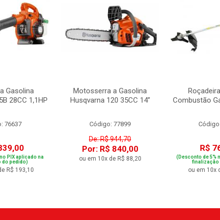
a Gasolina
Motosserra a Gasolina
Roçadeira
5B 28CC 1,1HP
Husqvarna 120 35CC 14”
Combustão Ga
: 76637
Código: 77899
Código
De: R$ 944,70
839,00
R$ 7
Por: R$ 840,00
no PIX aplicado na
(Desconto de 5% n
ou em 10x de R$ 88,20
o do pedido)
finalização
de R$ 193,10
ou em 10x 