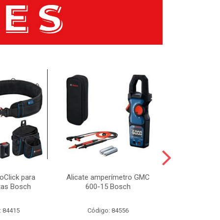
oClick para
Alicate amperímetro GMC
Câmera En
tas Bosch
600-15 Bosch
Boroscópio 
Indust
: 84415
Código: 84556
Código: