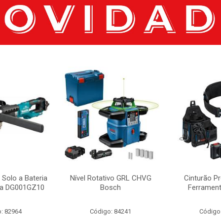
 Solo a Bateria
Nível Rotativo GRL CHVG
Cinturão Pr
ta DG001GZ10
Bosch
Ferramen
: 82964
Código: 84241
Código