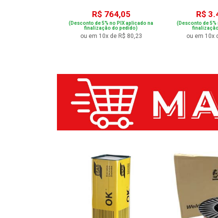
460,04
R$ 764,05
R$ 3.
 no PIX aplicado na
(Desconto de 5% no PIX aplicado na
(Desconto de 5% 
ão do pedido)
finalização do pedido)
finalizaçã
de R$ 53,16
ou em 10x de R$ 80,23
ou em 10x 