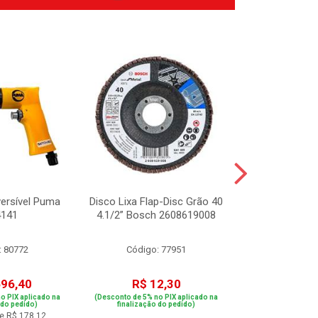
versível Puma
Disco Lixa Flap-Disc Grão 40
Esmerilhadeir
4141
4.1/2” Bosch 2608619008
24-180
: 80772
Código: 77951
Código:
696,40
R$ 12,30
R$ 1.4
o PIX aplicado na
(Desconto de 5% no PIX aplicado na
(Desconto de 5% no
 do pedido)
finalização do pedido)
finalização 
e R$ 178,12
ou em 10x d