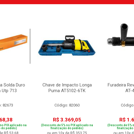
ra Solda Duro
Chave de Impacto Longa
Furadeira Re
 Utp 713
Puma AT5102-6TK
AT-
: 82673
Código: 82060
Código
68,38
R$ 3.369,05
R$ 1.
no PIX aplicado na
(Desconto de 5% no PIX aplicado na
(Desconto de 5% n
o do pedido)
finalização do pedido)
finalização
de R$ 53,68
ou em 10x de R$ 353,75
ou em 10x d