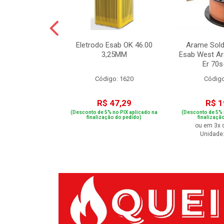
Alta Pressão
Eletrodo Esab OK 46.00
Arame Sold
P 4-50 220v
3,25MM
Esab West A
Er 70s-
o: 83450
Código: 1620
Código
.707,41
R$ 47,29
R$ 1
 no PIX aplicado na
(Desconto de 5% no PIX aplicado na
(Desconto de 5% 
ão do pedido)
finalização do pedido)
finalizaçã
de R$ 284,28
ou em 3x 
Unidade: