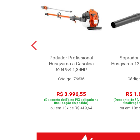
pacto 3/4” 20V
Podador Profissional
Soprador 
0 N.m
Husqvarna a Gasolina
Husqvarna 12
525P5S 1,34HP
o: 84972
Código: 76636
Código
.995,04
R$ 3.996,55
R$ 1.
 no PIX aplicado na
(Desconto de 5% no PIX aplicado na
(Desconto de 5% 
ão do pedido)
finalização do pedido)
finalizaçã
de R$ 314,48
ou em 10x de R$ 419,64
ou em 10x 