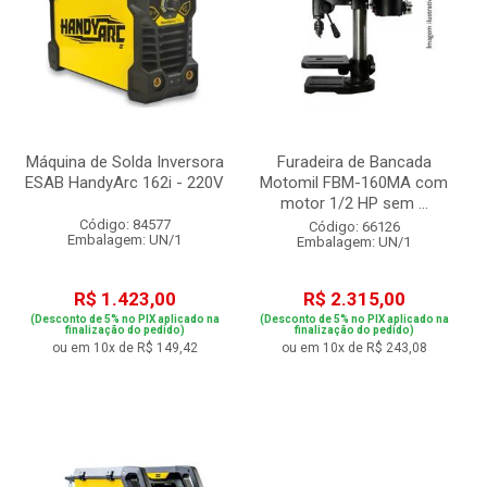
Máquina de Solda Inversora
Furadeira de Bancada
ESAB HandyArc 162i - 220V
Motomil FBM-160MA com
motor 1/2 HP sem ...
Código: 84577
Código: 66126
Embalagem: UN/1
Embalagem: UN/1
R$ 1.423,00
R$ 2.315,00
(Desconto de 5% no PIX aplicado na
(Desconto de 5% no PIX aplicado na
finalização do pedido)
finalização do pedido)
ou em 10x de R$ 149,42
ou em 10x de R$ 243,08