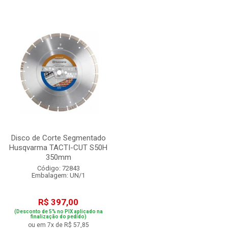
Disco de Corte Segmentado
Husqvarma TACTI-CUT S50H
350mm
Código: 72843
Embalagem: UN/1
R$ 397,00
(Desconto de 5% no PIX aplicado na
finalização do pedido)
ou em 7x de R$ 57,85