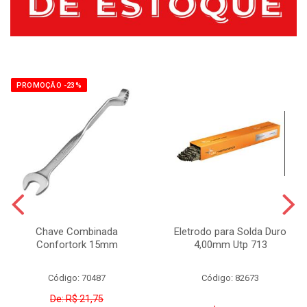
PROMOÇÃO -23%
Chave Combinada
Eletrodo para Solda Duro
Confortork 15mm
4,00mm Utp 713
Código: 70487
Código: 82673
De: R$ 21,75